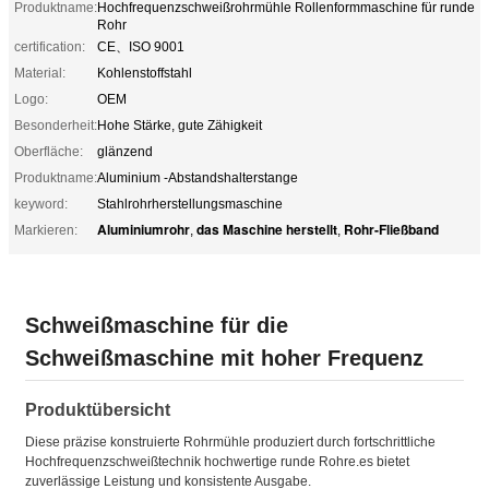
Produktname:
Hochfrequenzschweißrohrmühle Rollenformmaschine für runde
Rohr
certification:
CE、ISO 9001
Material:
Kohlenstoffstahl
Logo:
OEM
Besonderheit:
Hohe Stärke, gute Zähigkeit
Oberfläche:
glänzend
Produktname:
Aluminium -Abstandshalterstange
keyword:
Stahlrohrherstellungsmaschine
Aluminiumrohr
das Maschine herstellt
Rohr-Fließband
Markieren:
,
,
Schweißmaschine für die
Schweißmaschine mit hoher Frequenz
Produktübersicht
Diese präzise konstruierte Rohrmühle produziert durch fortschrittliche
Hochfrequenzschweißtechnik hochwertige runde Rohre.es bietet
zuverlässige Leistung und konsistente Ausgabe.