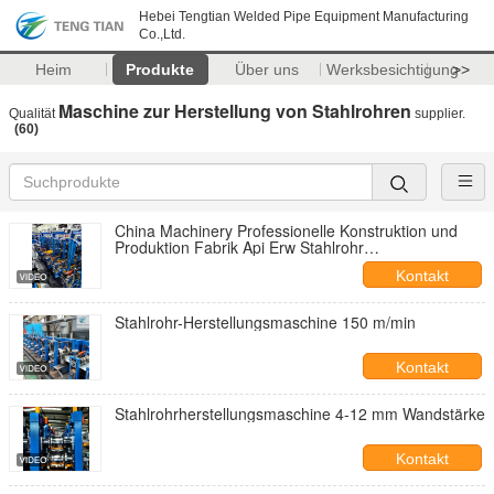
Hebei Tengtian Welded Pipe Equipment Manufacturing
Co.,Ltd.
Heim
Produkte
Über uns
Werksbesichtigung
>>
Maschine zur Herstellung von Stahlrohren
Qualität
supplier.
(60)
China Machinery Professionelle Konstruktion und
Produktion Fabrik Api Erw Stahlrohr
Produktionsmühle 4-12mm Wanddicke
Kontakt
Rohrmachmaschine
Stahlrohr-Herstellungsmaschine 150 m/min
Kontakt
Stahlrohrherstellungsmaschine 4-12 mm Wandstärke
Kontakt