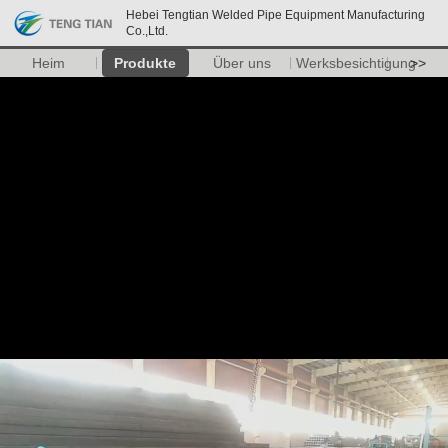
Hebei Tengtian Welded Pipe Equipment Manufacturing
Co.,Ltd.
Heim
Produkte
Über uns
Werksbesichtigung
>>