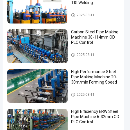
TIG Welding
Stahlrohr, das Maschine herst
2025-08-11
ellt
00:41
Carbon Steel Pipe Making
Machine 38-114mm OD
PLC Control
Stahlrohr, das Maschine herst
2025-08-11
ellt
00:15
High Performance Steel
Pipe Making Machine 20-
30m/min Forming Speed
Stahlrohr, das Maschine herst
2025-08-11
ellt
00:13
High Efficiency ERW Steel
Pipe Machine 6-32mm OD
PLC Control