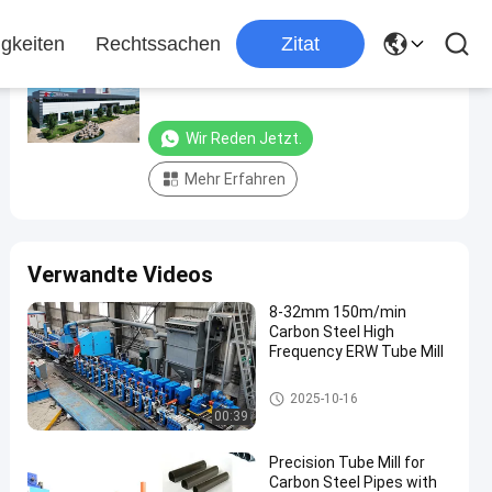
gkeiten
Rechtssachen
Zitat
Hebei Tengtian Welded Pipe Equipment
Manufacturing Co.,Ltd.
Wir Reden Jetzt.
Mehr Erfahren
Verwandte Videos
8-32mm 150m/min
Carbon Steel High
Frequency ERW Tube Mill
hochfrequenzgeschweißte Ro
2025-10-16
hrmühle
00:39
Precision Tube Mill for
Carbon Steel Pipes with