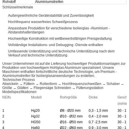
Rohstoff
Aluminiumstreifen
Schlüsselmerkmale
Außergewöhnliche Gerätestabilität und Zuverlässigkeit
Hochfrequenz wasserfreies Schweißprozess
Anpassbare Produktion für verschiedene Isolierglas -Aluminium -
Abstandshalterstangen
Hochwertige Konstruktion mit wettbewerbsfähigen Preisgestaltung
Vollständige Installations- und Debugging -Dienste enthalten
Umfassende Unterstützung und technische Unterstützung nach dem
Verkauf und technische Unterstützung
Unser Unternehmen ist auf die Lieferung hochwertiger Produktionsanlagen zur
Produktion von hochwertigem Hohlglas Aluminium spezialisiert. Unsere
Maschinen enthalten fortschrittliche deutsche Technologie, um Premium -
Aluminiumstreifen für Isolierglasanwendungen zu erstellen.
Technischer Prozess
Abwickeln → Füttern → Rollenform → Hochfrequenzschweißen → Schaber →
Größe → Glätten → Fliegensäge Schneiden → Fütterungsstation
Modellspezifikationen
NEIN.
Modell
Rohrgröße
Dicke
Geschw
(m/min
1
Hg20
Ø8 - Ø20 mm
0,3 - 1,5 mm
30 - 15
2
Hg32
Ø10 - Ø32 mm
0,4 - 2,0 mm
30 - 15
3
HG50
Ø16 - Ø50 mm
0,7 -2,5 mm
30 - 15
4
Hg60
Ø22 - Ø60 mm
0,9 - 3,0 mm
30 - 15