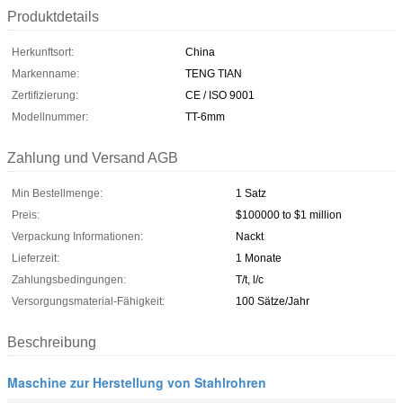
Produktdetails
Herkunftsort:
China
Markenname:
TENG TIAN
Zertifizierung:
CE / ISO 9001
Modellnummer:
TT-6mm
Zahlung und Versand AGB
Min Bestellmenge:
1 Satz
Preis:
$100000 to $1 million
Verpackung Informationen:
Nackt
Lieferzeit:
1 Monate
Zahlungsbedingungen:
T/t, l/c
Versorgungsmaterial-Fähigkeit:
100 Sätze/Jahr
Beschreibung
Maschine zur Herstellung von Stahlrohren