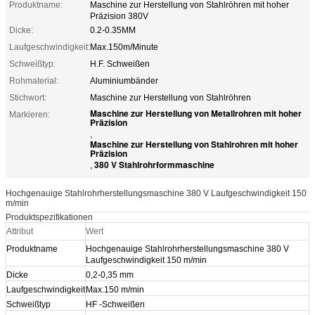
Produktname:
Maschine zur Herstellung von Stahlröhren mit hoher
Präzision 380V
Dicke:
0.2-0.35MM
Laufgeschwindigkeit:
Max.150m/Minute
Schweißtyp:
H.F. Schweißen
Rohmaterial:
Aluminiumbänder
Stichwort:
Maschine zur Herstellung von Stahlröhren
Maschine zur Herstellung von Metallrohren mit hoher
Markieren:
Präzision
,
Maschine zur Herstellung von Stahlrohren mit hoher
Präzision
380 V Stahlrohrformmaschine
,
Hochgenauige Stahlrohrherstellungsmaschine 380 V Laufgeschwindigkeit 150
m/min
Produktspezifikationen
Attribut
Wert
Produktname
Hochgenauige Stahlrohrherstellungsmaschine 380 V
Laufgeschwindigkeit 150 m/min
Dicke
0,2-0,35 mm
Laufgeschwindigkeit
Max.150 m/min
Schweißtyp
HF -Schweißen