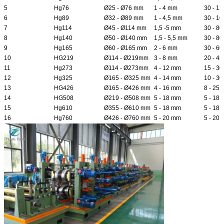
5
Hg76
Ø25 - Ø76 mm
1 - 4 mm
30 - 12
6
Hg89
Ø32 - Ø89 mm
1 - 4,5 mm
30 - 10
7
Hg114
Ø45 - Ø114 mm
1,5 -5 mm
30 - 80
8
Hg140
Ø50 - Ø140 mm
1,5 - 5,5 mm
30 - 80
9
Hg165
Ø60 - Ø165 mm
2 - 6 mm
30 - 60
10
HG219
Ø114 - Ø219mm
3 - 8 mm
20 - 45
11
Hg273
Ø114 - Ø273mm
4 - 12 mm
15 - 30
12
Hg325
Ø165 - Ø325 mm
4 - 14 mm
10 - 30
13
HG426
Ø165 - Ø426 mm
4 - 16 mm
8 - 25
14
HG508
Ø219 - Ø508 mm
5 - 18 mm
5 - 18
15
Hg610
Ø355 - Ø610 mm
5 - 18 mm
5 - 18
16
Hg760
Ø426 - Ø760 mm
5 - 20 mm
5 - 20