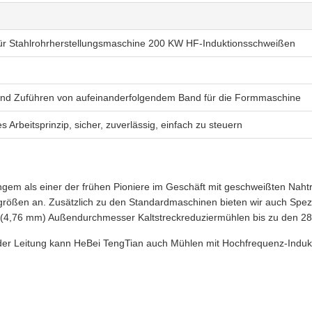
ür Stahlrohrherstellungsmaschine 200 KW HF-Induktionsschweißen
und Zuführen von aufeinanderfolgendem Band für die Formmaschine
s Arbeitsprinzip, sicher, zuverlässig, einfach zu steuern
angem als einer der frühen Pioniere im Geschäft mit geschweißten Nah
rößen an. Zusätzlich zu den Standardmaschinen bieten wir auch Spezia
" (4,76 mm) Außendurchmesser Kaltstreckreduziermühlen bis zu den 
er Leitung kann HeBei TengTian auch Mühlen mit Hochfrequenz-Indukt