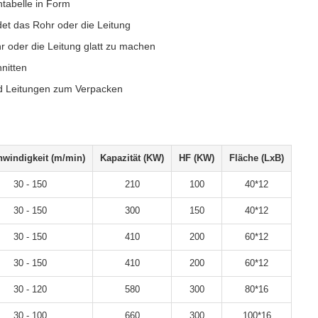
tabelle in Form
et das Rohr oder die Leitung
r oder die Leitung glatt zu machen
nitten
d Leitungen zum Verpacken
windigkeit (m/min)
Kapazität (KW)
HF (KW)
Fläche (LxB)
30 - 150
210
100
40*12
30 - 150
300
150
40*12
30 - 150
410
200
60*12
30 - 150
410
200
60*12
30 - 120
580
300
80*16
30 - 100
660
300
100*16