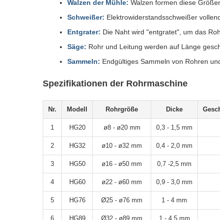
Walzen der Mühle:
Walzen formen diese Größen
Schweißer:
Elektrowiderstandsschweißer vollend
Entgrater:
Die Naht wird "entgratet", um das Roh
Säge:
Rohr und Leitung werden auf Länge gesch
Sammeln:
Endgültiges Sammeln von Rohren un
Spezifikationen der Rohrmaschine
Nr.
Modell
Rohrgröße
Dicke
Gesch
1
HG20
ø8 - ø20 mm
0,3 - 1,5 mm
2
HG32
ø10 - ø32 mm
0,4 - 2,0 mm
3
HG50
ø16 - ø50 mm
0,7 -2,5 mm
4
HG60
ø22 - ø60 mm
0,9 - 3,0 mm
5
HG76
Ø25 - ø76 mm
1 - 4 mm
6
HG89
Ø32 - ø89 mm
1 - 4,5 mm