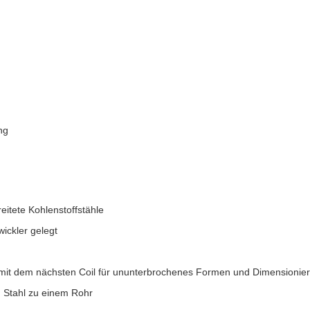
ng
itete Kohlenstoffstähle
wickler gelegt
 mit dem nächsten Coil für ununterbrochenes Formen und Dimensionie
 Stahl zu einem Rohr