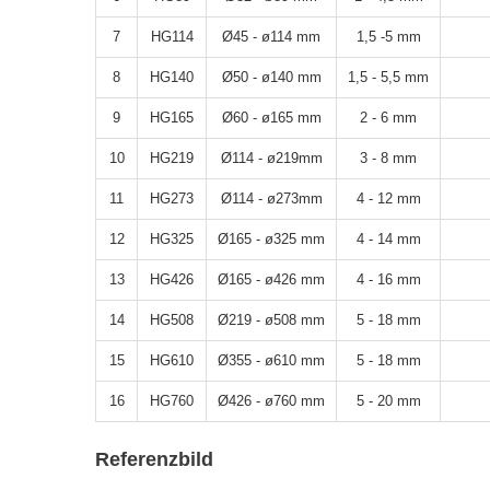
7
HG114
Ø45 - ø114 mm
1,5 -5 mm
8
HG140
Ø50 - ø140 mm
1,5 - 5,5 mm
9
HG165
Ø60 - ø165 mm
2 - 6 mm
10
HG219
Ø114 - ø219mm
3 - 8 mm
11
HG273
Ø114 - ø273mm
4 - 12 mm
12
HG325
Ø165 - ø325 mm
4 - 14 mm
13
HG426
Ø165 - ø426 mm
4 - 16 mm
14
HG508
Ø219 - ø508 mm
5 - 18 mm
15
HG610
Ø355 - ø610 mm
5 - 18 mm
16
HG760
Ø426 - ø760 mm
5 - 20 mm
Referenzbild