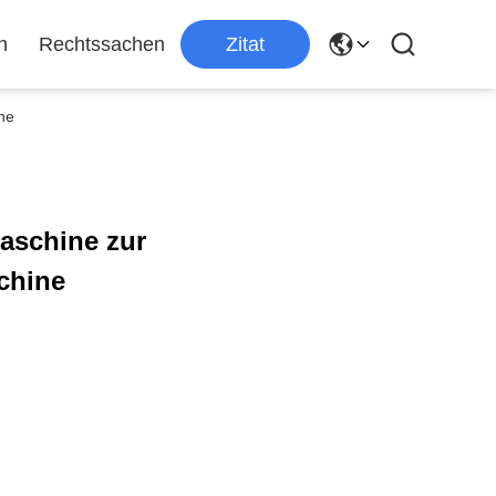
n
Rechtssachen
Zitat
ne
schine zur
chine