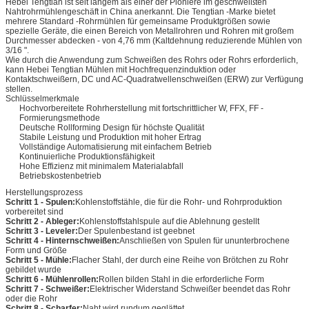
Hebei Tengtian ist seit langem als einer der Pioniere im geschweißten
Nahtrohrmühlengeschäft in China anerkannt. Die Tengtian -Marke bietet
mehrere Standard -Rohrmühlen für gemeinsame Produktgrößen sowie
spezielle Geräte, die einen Bereich von Metallrohren und Rohren mit großem
Durchmesser abdecken - von 4,76 mm (Kaltdehnung reduzierende Mühlen von
3/16 ".
Wie durch die Anwendung zum Schweißen des Rohrs oder Rohrs erforderlich,
kann Hebei Tengtian Mühlen mit Hochfrequenzinduktion oder
Kontaktschweißern, DC und AC-Quadratwellenschweißen (ERW) zur Verfügung
stellen.
Schlüsselmerkmale
Hochvorbereitete Rohrherstellung mit fortschrittlicher W, FFX, FF -
Formierungsmethode
Deutsche Rollforming Design für höchste Qualität
Stabile Leistung und Produktion mit hoher Ertrag
Vollständige Automatisierung mit einfachem Betrieb
Kontinuierliche Produktionsfähigkeit
Hohe Effizienz mit minimalem Materialabfall
Betriebskostenbetrieb
Herstellungsprozess
Schritt 1 - Spulen:
Kohlenstoffstähle, die für die Rohr- und Rohrproduktion
vorbereitet sind
Schritt 2 - Ableger:
Kohlenstoffstahlspule auf die Ablehnung gestellt
Schritt 3 - Leveler:
Der Spulenbestand ist geebnet
Schritt 4 - Hinternschweißen:
Anschließen von Spulen für ununterbrochene
Form und Größe
Schritt 5 - Mühle:
Flacher Stahl, der durch eine Reihe von Brötchen zu Rohr
gebildet wurde
Schritt 6 - Mühlenrollen:
Rollen bilden Stahl in die erforderliche Form
Schritt 7 - Schweißer:
Elektrischer Widerstand Schweißer beendet das Rohr
oder die Rohr
Schritt 8 - Scharfer:
Naht wird rundum geglättet