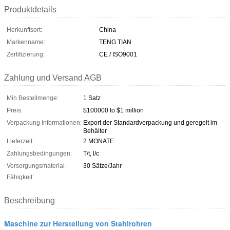
Produktdetails
Herkunftsort:
China
Markenname:
TENG TIAN
Zertifizierung:
CE / ISO9001
Zahlung und Versand AGB
Min Bestellmenge:
1 Satz
Preis:
$100000 to $1 million
Verpackung Informationen:
Export der Standardverpackung und geregelt im
Behälter
Lieferzeit:
2 MONATE
Zahlungsbedingungen:
T/t, l/c
Versorgungsmaterial-
30 Sätze/Jahr
Fähigkeit:
Beschreibung
Maschine zur Herstellung von Stahlrohren