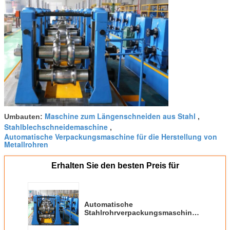
Maschine zum Längenschneiden aus Stahl
Umbauten:
,
Stahlblechschneidemaschine
,
Automatische Verpackungsmaschine für die Herstellung von
Metallrohren
Erhalten Sie den besten Preis für
Automatische
Stahlrohrverpackungsmaschine
380V CE ISO9001 zertifiziert