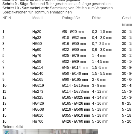
Schritt 9 - Säge:
Rohr und Rohr geschnitten auf Länge geschnitten
Schritt 10 - Sammeln:
Letzte Sammlung von Pfeifen zum Verpacken
Spezifikationen für Rohrmühlenmaschinen
NEIN.
Modell
Rohrgröße
Dicke
Geschw
(m/min
1
Hg20
Ø8 - Ø20 mm
0,3 - 1,5 mm
30 - 15
2
Hg32
Ø10 - Ø32 mm
0,4 - 2,0 mm
30 - 15
3
HG50
Ø16 - Ø50 mm
0,7 -2,5 mm
30 - 15
4
Hg60
Ø22 - Ø60 mm
0,9 - 3,0 mm
30 - 15
5
Hg76
Ø25 - Ø76 mm
1 - 4 mm
30 - 12
6
Hg89
Ø32 - Ø89 mm
1 - 4,5 mm
30 - 10
7
Hg114
Ø45 - Ø114 mm
1,5 -5 mm
30 - 80
8
Hg140
Ø50 - Ø140 mm
1,5 - 5,5 mm
30 - 80
9
Hg165
Ø60 - Ø165 mm
2 - 6 mm
30 - 60
10
HG219
Ø114 - Ø219mm
3 - 8 mm
20 - 45
11
Hg273
Ø114 - Ø273mm
4 - 12 mm
15 - 30
12
Hg325
Ø165 - Ø325 mm
4 - 14 mm
10 - 30
13
HG426
Ø165 - Ø426 mm
4 - 16 mm
8 - 25
14
HG508
Ø219 - Ø508 mm
5 - 18 mm
5 - 18
15
Hg610
Ø355 - Ø610 mm
5 - 18 mm
5 - 18
16
Hg760
Ø426 - Ø760 mm
5 - 20 mm
5 - 20
Referenzbild