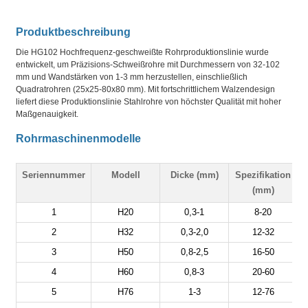
Produktbeschreibung
Die HG102 Hochfrequenz-geschweißte Rohrproduktionslinie wurde
entwickelt, um Präzisions-Schweißrohre mit Durchmessern von 32-102
mm und Wandstärken von 1-3 mm herzustellen, einschließlich
Quadratrohren (25x25-80x80 mm). Mit fortschrittlichem Walzendesign
liefert diese Produktionslinie Stahlrohre von höchster Qualität mit hoher
Maßgenauigkeit.
Rohrmaschinenmodelle
Seriennummer
Modell
Dicke (mm)
Spezifikation
G
(mm)
1
H20
0,3-1
8-20
2
H32
0,3-2,0
12-32
3
H50
0,8-2,5
16-50
4
H60
0,8-3
20-60
5
H76
1-3
12-76