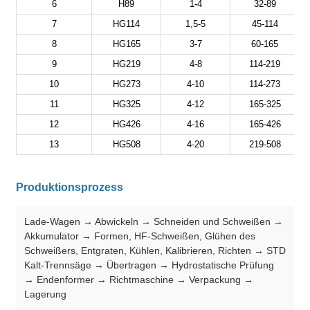
6
H89
1-4
32-89
7
HG114
1,5-5
45-114
8
HG165
3-7
60-165
9
HG219
4-8
114-219
10
HG273
4-10
114-273
11
HG325
4-12
165-325
12
HG426
4-16
165-426
13
HG508
4-20
219-508
Produktionsprozess
Lade-Wagen → Abwickeln → Schneiden und Schweißen →
Akkumulator → Formen, HF-Schweißen, Glühen des
Schweißers, Entgraten, Kühlen, Kalibrieren, Richten → STD
Kalt-Trennsäge → Übertragen → Hydrostatische Prüfung
→ Endenformer → Richtmaschine → Verpackung →
Lagerung