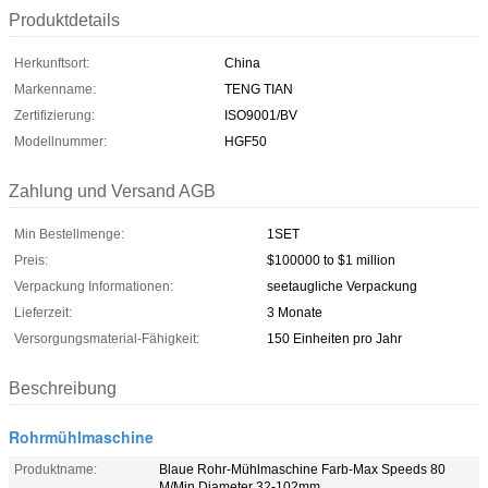
Produktdetails
Herkunftsort:
China
Markenname:
TENG TIAN
Zertifizierung:
ISO9001/BV
Modellnummer:
HGF50
Zahlung und Versand AGB
Min Bestellmenge:
1SET
Preis:
$100000 to $1 million
Verpackung Informationen:
seetaugliche Verpackung
Lieferzeit:
3 Monate
Versorgungsmaterial-Fähigkeit:
150 Einheiten pro Jahr
Beschreibung
Rohrmühlmaschine
Produktname:
Blaue Rohr-Mühlmaschine Farb-Max Speeds 80
M/Min Diameter 32-102mm