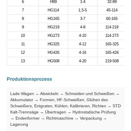
6
H89
1-4
32-89
7
HG114
1,5-5
45-114
8
HG165
3-7
60-165
9
HG219
4-8
114-219
10
HG273
4-10
114-273
11
HG325
4-12
165-325
12
HG426
4-16
165-426
13
HG508
4-20
219-508
Produktionsprozess
Lade-Wagen → Abwickeln → Schneiden und Schweißen →
Akkumulator → Formen, HF-Schweißen, Glühen des
Schweißers, Entgraten, Kühlen, Kalibrieren, Richten → STD
Kalt-Trennsäge → Übertragen → Hydrostatische Prüfung
→ Endenformer → Richtmaschine → Verpackung →
Lagerung