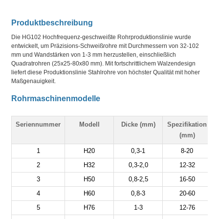
Produktbeschreibung
Die HG102 Hochfrequenz-geschweißte Rohrproduktionslinie wurde
entwickelt, um Präzisions-Schweißrohre mit Durchmessern von 32-102
mm und Wandstärken von 1-3 mm herzustellen, einschließlich
Quadratrohren (25x25-80x80 mm). Mit fortschrittlichem Walzendesign
liefert diese Produktionslinie Stahlrohre von höchster Qualität mit hoher
Maßgenauigkeit.
Rohrmaschinenmodelle
Seriennummer
Modell
Dicke (mm)
Spezifikation
G
(mm)
1
H20
0,3-1
8-20
2
H32
0,3-2,0
12-32
3
H50
0,8-2,5
16-50
4
H60
0,8-3
20-60
5
H76
1-3
12-76