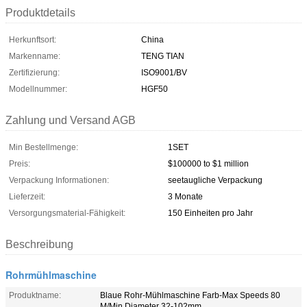
Produktdetails
Herkunftsort:
China
Markenname:
TENG TIAN
Zertifizierung:
ISO9001/BV
Modellnummer:
HGF50
Zahlung und Versand AGB
Min Bestellmenge:
1SET
Preis:
$100000 to $1 million
Verpackung Informationen:
seetaugliche Verpackung
Lieferzeit:
3 Monate
Versorgungsmaterial-Fähigkeit:
150 Einheiten pro Jahr
Beschreibung
Rohrmühlmaschine
Produktname:
Blaue Rohr-Mühlmaschine Farb-Max Speeds 80
M/Min Diameter 32-102mm