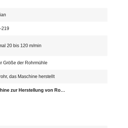
ian
-219
al 20 bis 120 m/min
ur Größe der Rohrmühle
rohr, das Maschine herstellt
Maschine zur Herstellung von Rohren mit einer Breite von 4 mm