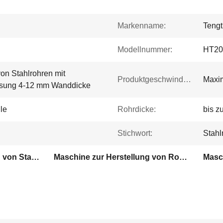
Markenname:
Tengt
Modellnummer:
HT20
on Stahlrohren mit
Produktgeschwindigkeit:
Maxim
ssung 4-12 mm Wanddicke
le
Rohrdicke:
bis z
Stichwort:
Stahl
Maschine zur Herstellung von Stahlrohren mit Servoanpassung
Maschine zur Herstellung von Rohren mit einer Breite von 12 mm