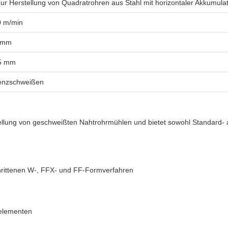
ur Herstellung von Quadratrohren aus Stahl mit horizontaler Akkumula
0 m/min
0 mm
,5 mm
enzschweißen
ellung von geschweißten Nahtrohrmühlen und bietet sowohl Standard- als
chrittenen W-, FFX- und FF-Formverfahren
nelementen