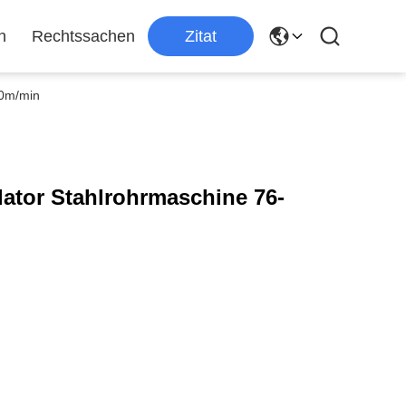
n
Rechtssachen
Zitat
90m/min
ator Stahlrohrmaschine 76-