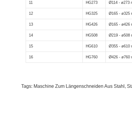
11
HG273
Ø114 - ø273
12
HG325
Ø165 - ø325
13
HG426
Ø165 - ø426
14
HG508
Ø219 - ø508
15
HG610
Ø355 - ø610
16
HG760
Ø426 - ø760
Tags:
Maschine Zum Längenschneiden Aus Stahl
,
St