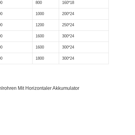
00
800
160*18
00
1000
200*24
00
1200
250*24
00
1600
300*24
00
1600
300*24
00
1800
300*24
lrohren Mit Horizontaler Akkumulator