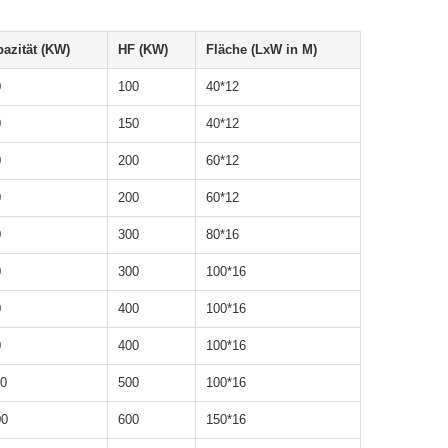
azität (KW)
HF (KW)
Fläche (LxW in M)
0
100
40*12
0
150
40*12
0
200
60*12
0
200
60*12
0
300
80*16
0
300
100*16
0
400
100*16
0
400
100*16
00
500
100*16
00
600
150*16