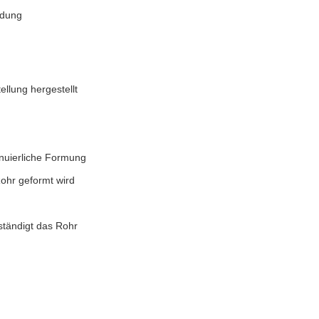
ndung
ellung hergestellt
inuierliche Formung
Rohr geformt wird
ständigt das Rohr