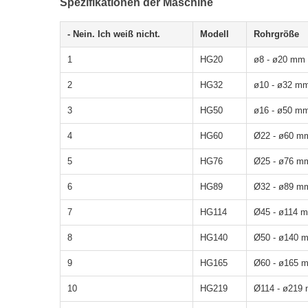
Spezifikationen der Maschine
- Nein. Ich weiß nicht.
Modell
Rohrgröße
1
HG20
ø8 - ø20 mm
2
HG32
ø10 - ø32 m
3
HG50
ø16 - ø50 m
4
HG60
Ø22 - ø60 m
5
HG76
Ø25 - ø76 m
6
HG89
Ø32 - ø89 m
7
HG114
Ø45 - ø114 
8
HG140
Ø50 - ø140 
9
HG165
Ø60 - ø165 
10
HG219
Ø114 - ø219