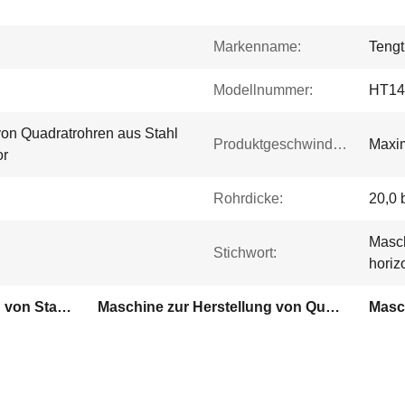
Markenname:
Tengt
Modellnummer:
HT14
von Quadratrohren aus Stahl
Produktgeschwindigkeit:
Maxi
or
Rohrdicke:
20,0 
Masch
Stichwort:
horiz
Maschine zur Herstellung von Stahlrohren mit horizontaler Akkumulator
Maschine zur Herstellung von Quadratrohr aus Stahl