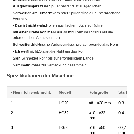
Ausgleichsgerät:
Der Spulenbestand ist ausgeglichen
Schweißen am Hintern:
Verbindet Spulen für die ununterbrochene
Formung
- Das ist nicht wahr.
Rollen aus flachem Stahl zu Rohren
mit einer Breite von mehr als 20 mm
Form des Stahls auf die
erforderlichen Abmessungen
Schweißer:
Elektrische Widerstandsschweißer beendet das Rohr
- Ich weiß nicht.
Glättet die Naht um das Rohr
Sieh:
Schneidet Rohr bis zur erforderlichen Länge
Sammeln:
Rohre zur Verpackung gesammelt
Spezifikationen der Maschine
- Nein. Ich weiß nicht.
Modell
Rohrgröße
Stärke
1
HG20
ø8 - ø20 mm
0.3 - 1,
2
HG32
ø10 - ø32
0.4 - 2,
mm
3
HG50
ø16 - ø50
00,7 bis 
mm
mm