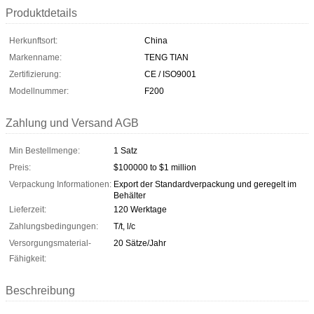
Produktdetails
Herkunftsort:
China
Markenname:
TENG TIAN
Zertifizierung:
CE / ISO9001
Modellnummer:
F200
Zahlung und Versand AGB
Min Bestellmenge:
1 Satz
Preis:
$100000 to $1 million
Verpackung Informationen:
Export der Standardverpackung und geregelt im
Behälter
Lieferzeit:
120 Werktage
Zahlungsbedingungen:
T/t, l/c
Versorgungsmaterial-
20 Sätze/Jahr
Fähigkeit:
Beschreibung