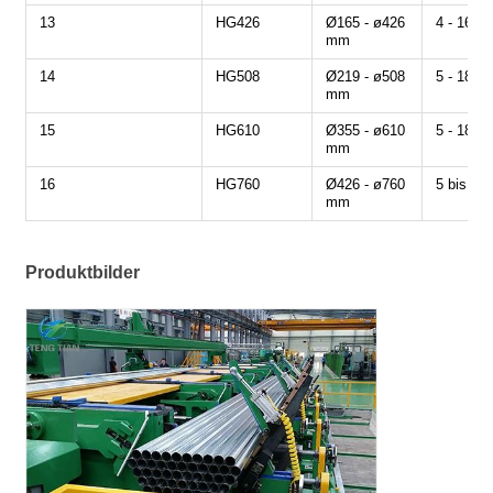
13
HG426
Ø165 - ø426
4 - 16 
mm
14
HG508
Ø219 - ø508
5 - 18 
mm
15
HG610
Ø355 - ø610
5 - 18 
mm
16
HG760
Ø426 - ø760
5 bis 2
mm
Produktbilder