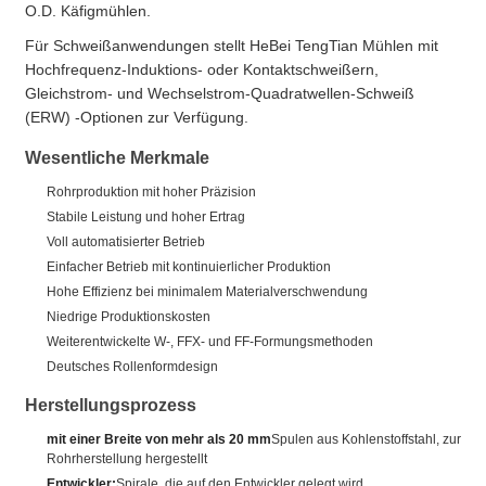
O.D. Käfigmühlen.
Für Schweißanwendungen stellt HeBei TengTian Mühlen mit
Hochfrequenz-Induktions- oder Kontaktschweißern,
Gleichstrom- und Wechselstrom-Quadratwellen-Schweiß
(ERW) -Optionen zur Verfügung.
Wesentliche Merkmale
Rohrproduktion mit hoher Präzision
Stabile Leistung und hoher Ertrag
Voll automatisierter Betrieb
Einfacher Betrieb mit kontinuierlicher Produktion
Hohe Effizienz bei minimalem Materialverschwendung
Niedrige Produktionskosten
Weiterentwickelte W-, FFX- und FF-Formungsmethoden
Deutsches Rollenformdesign
Herstellungsprozess
mit einer Breite von mehr als 20 mm
Spulen aus Kohlenstoffstahl, zur
Rohrherstellung hergestellt
Entwickler:
Spirale, die auf den Entwickler gelegt wird