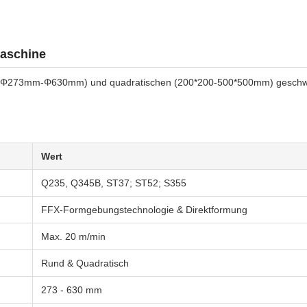
aschine
en (Φ273mm-Φ630mm) und quadratischen (200*200-500*500mm) geschwe
Wert
Q235, Q345B, ST37; ST52; S355
FFX-Formgebungstechnologie & Direktformung
Max. 20 m/min
Rund & Quadratisch
273 - 630 mm