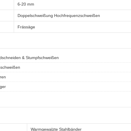
6-20 mm
Doppelschweißung Hochfrequenzschweißen
Frässäge
ndschneiden & Stumpfschweißen
sschweißen
ren
ger
Warmgewalzte Stahlbänder