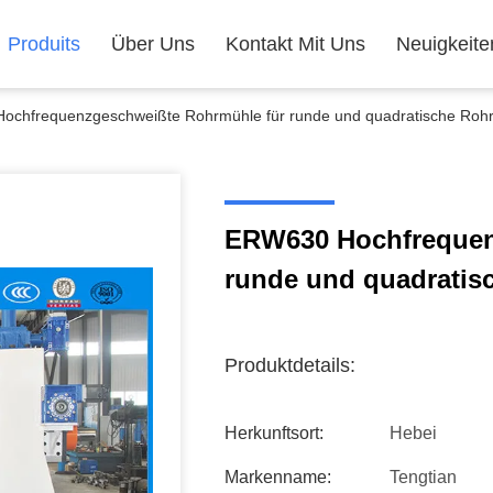
Produits
Über Uns
Kontakt Mit Uns
Neuigkeite
chfrequenzgeschweißte Rohrmühle für runde und quadratische Roh
ERW630 Hochfrequen
runde und quadratis
Produktdetails:
Herkunftsort:
Hebei
Markenname:
Tengtian