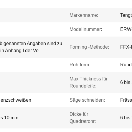
Markenname:
Tengt
Modellnummer:
ERW
 b genannten Angaben sind zu
Forming -Methode:
FFX-F
 in Anhang I der Ve
Rohrform:
Rund
Max.Thickness für
6 bis
Roundpfeife:
uenzschweißen
Säge schneiden:
Fräs
Dicke für
als 10 mm,
6 bis
Quadratrohr: