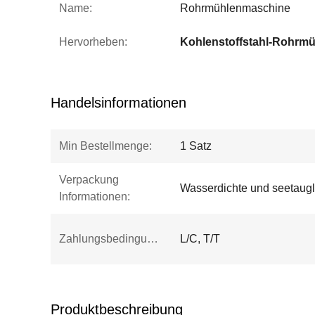
Name:
Rohrmühlenmaschine
Hervorheben:
Kohlenstoffstahl-Rohrmü
Handelsinformationen
Min Bestellmenge:
1 Satz
Verpackung
Wasserdichte und seetaugl
Informationen:
Zahlungsbedingungen:
L/C, T/T
Produktbeschreibung