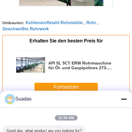
Kohlenstoffstahl-Rohrmühle
Rohr
Umbauten:
,
,
Geschweißte Rohrwerk
Erhalten Sie den besten Preis für
API 5L 5CT ERW Rohrmaschine
für Öl- und Gaspipelines 273-
630mm
Fortsetzen
Suadas
Rohrmühlmaschine
Mehr
11:36 AM
Good day, what product are you looking for?