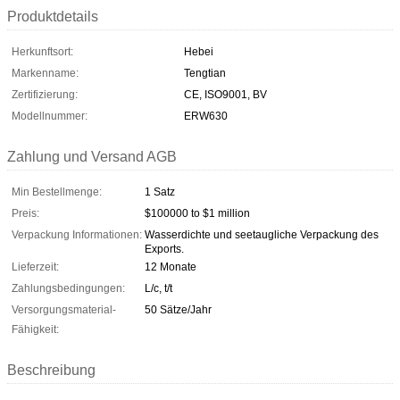
Produktdetails
Herkunftsort:
Hebei
Markenname:
Tengtian
Zertifizierung:
CE, ISO9001, BV
Modellnummer:
ERW630
Zahlung und Versand AGB
Min Bestellmenge:
1 Satz
Preis:
$100000 to $1 million
Verpackung Informationen:
Wasserdichte und seetaugliche Verpackung des
Exports.
Lieferzeit:
12 Monate
Zahlungsbedingungen:
L/c, t/t
Versorgungsmaterial-
50 Sätze/Jahr
Fähigkeit:
Beschreibung