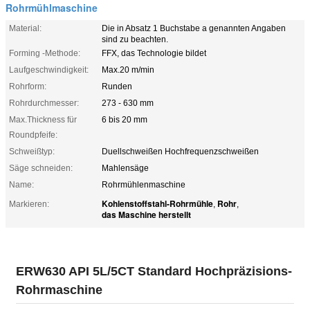
Rohrmühlmaschine
Material:
Die in Absatz 1 Buchstabe a genannten Angaben
sind zu beachten.
Forming -Methode:
FFX, das Technologie bildet
Laufgeschwindigkeit:
Max.20 m/min
Rohrform:
Runden
Rohrdurchmesser:
273 - 630 mm
Max.Thickness für
6 bis 20 mm
Roundpfeife:
Schweißtyp:
Duellschweißen Hochfrequenzschweißen
Säge schneiden:
Mahlensäge
Name:
Rohrmühlenmaschine
Kohlenstoffstahl-Rohrmühle
Rohr
Markieren:
,
,
das Maschine herstellt
ERW630 API 5L/5CT Standard Hochpräzisions-
Rohrmaschine