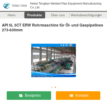
Hebei Tengtian Welded Pipe Equipment Manufacturing
Co.,Ltd.
Heim
Produkte
Über uns
Werksbesichtigung
>>
API 5L 5CT ERW Rohrmaschine für Öl- und Gaspipelines
273-630mm
Bestpreis
Kontakt