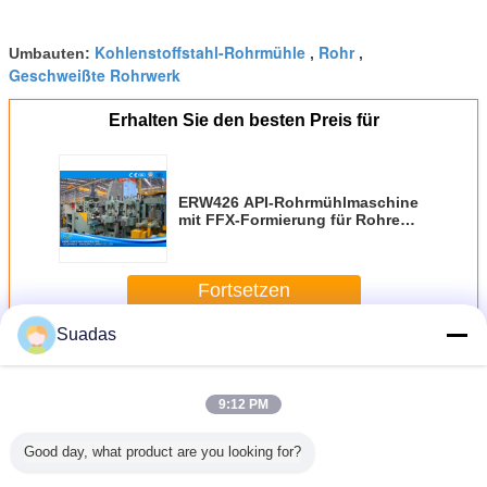
Kohlenstoffstahl-Rohrmühle
Rohr
Umbauten:
,
,
Geschweißte Rohrwerk
Erhalten Sie den besten Preis für
ERW426 API-Rohrmühlmaschine
mit FFX-Formierung für Rohre
von 219-426 mm
Fortsetzen
Suadas
Rohrmühlmaschine
Mehr
9:12 PM
Good day, what product are you looking for?
hle mit
Kohlenstoffstahl-
100 mm-254 mm
165mm
Maschine 
bis 254
Rohrmühlenmaschine
Durchmesser
Rohrmaschine für
Rohrmüh