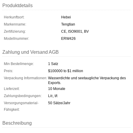
Produktdetails
Herkunftsort:
Hebei
Markenname:
Tengtian
Zertifizierung:
CE, ISO9001, BV
Modellnummer:
ERW426
Zahlung und Versand AGB
Min Bestellmenge:
1 Satz
Preis:
$100000 to $1 million
Verpackung Informationen:
Wasserdichte und seetaugliche Verpackung des
Exports.
Lieferzeit:
10 Monate
Zahlungsbedingungen:
L/c, t/t
Versorgungsmaterial-
50 Sätze/Jahr
Fähigkeit:
Beschreibung