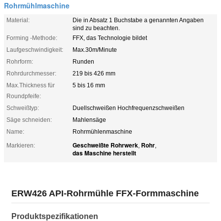
Rohrmühlmaschine
Material:
Die in Absatz 1 Buchstabe a genannten Angaben
sind zu beachten.
Forming -Methode:
FFX, das Technologie bildet
Laufgeschwindigkeit:
Max.30m/Minute
Rohrform:
Runden
Rohrdurchmesser:
219 bis 426 mm
Max.Thickness für
5 bis 16 mm
Roundpfeife:
Schweißtyp:
Duellschweißen Hochfrequenzschweißen
Säge schneiden:
Mahlensäge
Name:
Rohrmühlenmaschine
Geschweißte Rohrwerk
Rohr
Markieren:
,
,
das Maschine herstellt
ERW426 API-Rohrmühle FFX-Formmaschine
Produktspezifikationen