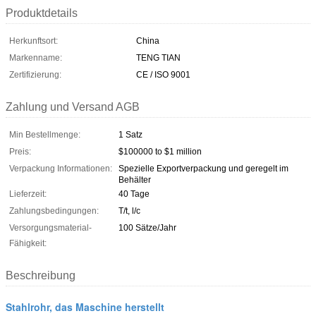
Produktdetails
Herkunftsort:
China
Markenname:
TENG TIAN
Zertifizierung:
CE / ISO 9001
Zahlung und Versand AGB
Min Bestellmenge:
1 Satz
Preis:
$100000 to $1 million
Verpackung Informationen:
Spezielle Exportverpackung und geregelt im
Behälter
Lieferzeit:
40 Tage
Zahlungsbedingungen:
T/t, l/c
Versorgungsmaterial-
100 Sätze/Jahr
Fähigkeit:
Beschreibung
Stahlrohr, das Maschine herstellt