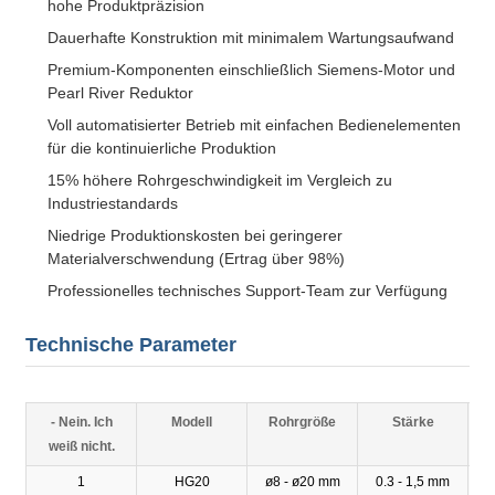
hohe Produktpräzision
Dauerhafte Konstruktion mit minimalem Wartungsaufwand
Premium-Komponenten einschließlich Siemens-Motor und
Pearl River Reduktor
Voll automatisierter Betrieb mit einfachen Bedienelementen
für die kontinuierliche Produktion
15% höhere Rohrgeschwindigkeit im Vergleich zu
Industriestandards
Niedrige Produktionskosten bei geringerer
Materialverschwendung (Ertrag über 98%)
Professionelles technisches Support-Team zur Verfügung
Technische Parameter
- Nein. Ich
Modell
Rohrgröße
Stärke
Ge
weiß nicht.
1
HG20
ø8 - ø20 mm
0.3 - 1,5 mm