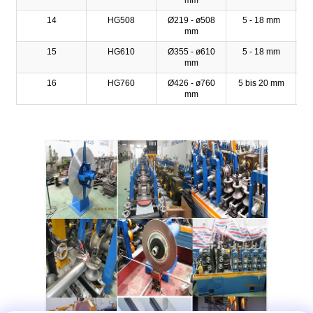
14
HG508
Ø219 - ø508
5 - 18 mm
mm
15
HG610
Ø355 - ø610
5 - 18 mm
mm
16
HG760
Ø426 - ø760
5 bis 20 mm
mm