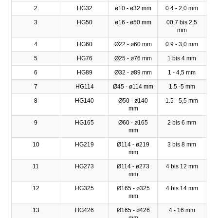
2
HG32
ø10 - ø32 mm
0.4 - 2,0 mm
3
HG50
ø16 - ø50 mm
00,7 bis 2,5
mm
4
HG60
Ø22 - ø60 mm
0.9 - 3,0 mm
5
HG76
Ø25 - ø76 mm
1 bis 4 mm
6
HG89
Ø32 - ø89 mm
1 - 4,5 mm
7
HG114
Ø45 - ø114 mm
1.5 -5 mm
8
HG140
Ø50 - ø140
1.5 - 5,5 mm
mm
9
HG165
Ø60 - ø165
2 bis 6 mm
mm
10
HG219
Ø114 - ø219
3 bis 8 mm
mm
11
HG273
Ø114 - ø273
4 bis 12 mm
mm
12
HG325
Ø165 - ø325
4 bis 14 mm
mm
13
HG426
Ø165 - ø426
4 - 16 mm
mm