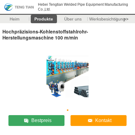
Hebei Tengtian Welded Pipe Equipment Manufacturing
Co.,Ltd.
Heim
Produkte
Über uns
Werksbesichtigung
>>
Hochpräzisions-Kohlenstoffstahlrohr-
Herstellungsmaschine 100 m/min
Bestpreis
Kontakt