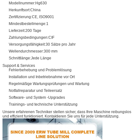
Modellnummer:
Hg630
Herkunftsort:
China
Zertifizierung:
CE, ISO9001
Mindestbestellmenge:
1
Lieferzeit:
200 Tage
Zahlungsbedingungen:
CIF
Versorgungsfähigkeit:
30 Sätze pro Jahr
Wellendurchmesser:
300 mm
Schnittlänge:
Jede Länge
Support & Services
Fehlerbehebung und Problemlösung
Installation und Inbetriebnahme vor Ort
Regelmäßige Wartungsprüfungen und Wartung
Notfallreparatur und Teileersatz
Software- und System -Upgrades
Trainings- und technische Unterstützung
Unsere erfahrenen Techniker stellen sicher, dass Ihre Maschine reibungslos
und effizient funktioniert. Kontaktieren Sie uns für jede Unterstützung.