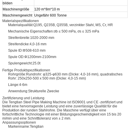
bilden
Maschinengröße
120 m*8m*10 m
Maschinengewicht
Ungefähr 600 Tonne
Materialspezifikationen
Materialqualität:
Q195, Q235B, Q355B, verzinkter Stahl, MS, Cr, HR
Mechanische Eigenschaften:
σb ≤ 500 mPa, σs ≤ 325 mPa
Streifenbreite:
1020-2000 mm
Streifendicke:
4,0-16 mm
Spule ID:
Φ508-610 mm
Spule OD:
Φ1200mm-2100mm
Spulengewicht:
25.0t
Fertige Produktspezifikationen
Rohrgröße:
Rundrohr: φ325-φ630 mm (Dicke: 4,0-16 mm), quadratisches
Rohr: 250x250-500 x 500 mm (Dicke: 4,0-15 mm)
Länge:
4-6m
Anwendung:
Strukturelle Zwecke
Zertifizierung und Leistung
Die Tengtian Steel Pipe Making Machine ist ISO9001 und CE -zertifiziert und
bietet eine hervorragende Leistung und eine zuverlässige Qualität für die
Produktion der runden Stahlrohre. Die Maschine verfügt über eine
fortschrittliche Technologie mit einer Bildungsgeschwindigkeit von 15 bis 20
m/min und eine Schnitttoleranz von ± 2 mm.
Anpassungsoptionen
Markenname:
Tengtian