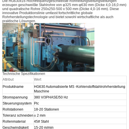
Die HG630x16 Hochfrequenzgeschweißte Rohrleitungsleitungsleitungen
erzeugen geschweißte Stahlrohre von φ325 mm-φ630 mm (Dicke 4,0-16,0 mm)
und quadratische Rohre 250x250-500 x 500 mm (Dicke 4,0-16 mm). Diese
innovative Produktionslinie umfasst fortschrittliche globale
Rohrherstellungstechnologie und bietet sowohl wirtschaftliche als auch
praktische Lösungen.
Technische Spezifikationen
Attribut
Wert
Produktname
HG630 Automatisierte MS -Kohlenstoffstahlrohrherstellung
Maschine
Stromspannung
380 V/3PHASE/50 Hz
Steuerungssystem
Plc
Rollstationen
18-20 Stationen
Toleranz schneiden
± 2 mm
Rollenmaterial
45# Stahl
Geschwindigkeit
15-20 m/min