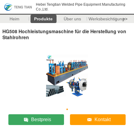
Hebei Tengtian Welded Pipe Equipment Manufacturing
Co.,Ltd.
Heim
Produkte
Über uns
Werksbesichtigung
>>
HG508 Hochleistungsmaschine für die Herstellung von
Stahlrohren
Bestpreis
Kontakt