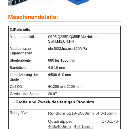
Maschinendetails:
(1)
Rohstoffe
:
Materialqualität
Q195,Q235B,Q355B,Verzinkter
Stahl,MS,CR,HR
Mechanische
σb≤500Mpa,σs≤325MPa
Eigenschaften
Streifenbreite
680 bis 1600 mm
Banddicke
4.0-16 mm
Identifizierung der
Φ508-610 mm
Spule
Coil OD
Φ1200 mm-2100 mm
Gewicht der Spirale
20.0T
Größe und Zweck des fertigen Produkts
Rohrgröße
Rundrohr:
φ
219
-
φ
508
mm
T:
4.0-16
mm
Quadratpipe:
170x170-
400x400
mm
T:
4.0-15
mm