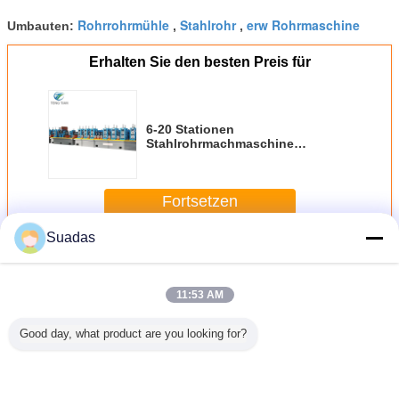
Rohrrohrmühle
Stahlrohr
erw Rohrmaschine
Umbauten:
,
,
Erhalten Sie den besten Preis für
6-20 Stationen
Stahlrohrmachmaschine
Rohrlänge 6-12m
Hochgenauigkeit Schneidlänge
±0,2mm
Fortsetzen
Suadas
Stahlrohr, das Maschine herstellt
Mehr
11:53 AM
Good day, what product are you looking for?
on Steel
ERW
TT60 SPS-
Maschine zur
Hochfrequ
Making
Stahlrohrmaschine
gesteuerte
Herstellung von
Stahlrohr
ne for
PLC-Steuerung 6-
Edelstahlrohrfräsmaschine
Stahlrohren 80
12-60
Pipes
25mm OD
38-114mm
m/min PLC