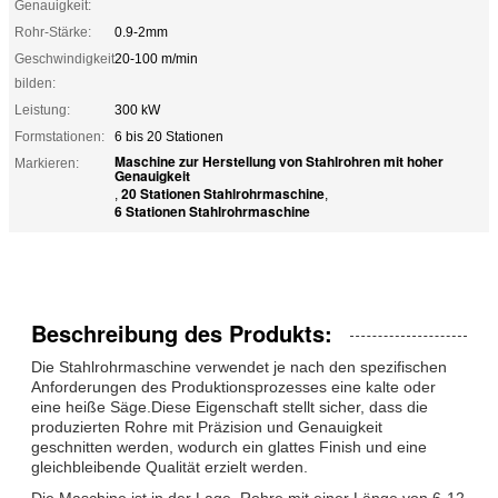
Genauigkeit:
Rohr-Stärke:
0.9-2mm
Geschwindigkeit
20-100 m/min
bilden:
Leistung:
300 kW
Formstationen:
6 bis 20 Stationen
Maschine zur Herstellung von Stahlrohren mit hoher
Markieren:
Genauigkeit
20 Stationen Stahlrohrmaschine
,
,
6 Stationen Stahlrohrmaschine
Beschreibung des Produkts:
Die Stahlrohrmaschine verwendet je nach den spezifischen
Anforderungen des Produktionsprozesses eine kalte oder
eine heiße Säge.Diese Eigenschaft stellt sicher, dass die
produzierten Rohre mit Präzision und Genauigkeit
geschnitten werden, wodurch ein glattes Finish und eine
gleichbleibende Qualität erzielt werden.
Die Maschine ist in der Lage, Rohre mit einer Länge von 6-12