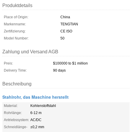
Produktdetails
Place of Origin:
China
Markenname:
TENGTIAN
Zertifizierung:
CE ISO
Model Number:
50
Zahlung und Versand AGB
Preis:
$100000 to $1 million
Delivery Time:
90 days
Beschreibung
Stahlrohr, das Maschine herstellt
Material:
Kohlenstoffstahl
Rohrlänge:
6-12 m
Antriebssystem:
AC/DC
Schneidlänge-
±0,2 mm