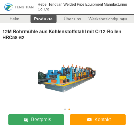
Hebei Tengtian Welded Pipe Equipment Manufacturing
Co.,Ltd.
Heim
Produkte
Über uns
Werksbesichtigung
>>
12M Rohrmühle aus Kohlenstoffstahl mit Cr12-Rollen
HRC58-62
Bestpreis
Kontakt