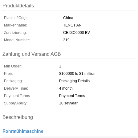
Produktdetails
Place of Origin:
China
Markenname:
TENGTIAN
Zertifizierung:
CE ISO9000 BV
Model Number:
219
Zahlung und Versand AGB
Min Order:
1
Preis:
$100000 to $1 million
Packaging:
Packaging Details
Delivery Time:
4 month
Payment Terms:
Payment Terms
Supply Ability:
10 set/year
Beschreibung
Rohrmühlmaschine