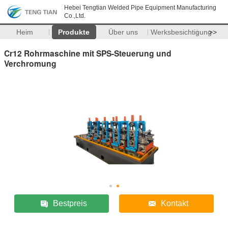
Hebei Tengtian Welded Pipe Equipment Manufacturing
Co.,Ltd.
Heim
Produkte
Über uns
Werksbesichtigung
>>
Cr12 Rohrmaschine mit SPS-Steuerung und
Verchromung
Bestpreis
Kontakt