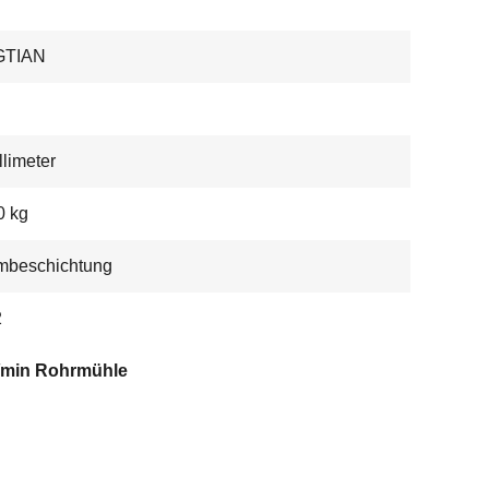
GTIAN
llimeter
0 kg
mbeschichtung
2
/min Rohrmühle