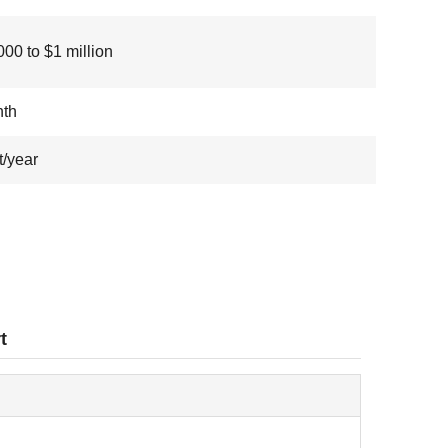
00 to $1 million
nth
t/year
t