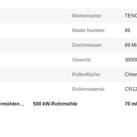
Markenname:
TEN
Model Number:
89
Durchmesser:
89 Mi
Gewicht:
3000
Rollenfläche:
Chro
Rollenmaterial:
CR1
89 mm Durchmesser Rohrmühlenmaschine
500 kW-Rohrmühle
70 m