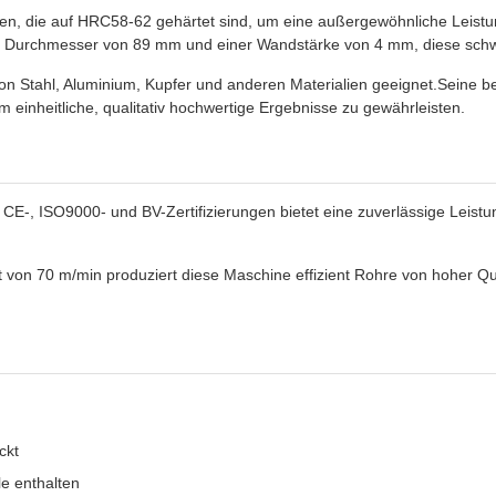
len, die auf HRC58-62 gehärtet sind, um eine außergewöhnliche Leis
m Durchmesser von 89 mm und einer Wandstärke von 4 mm, diese schwere
 von Stahl, Aluminium, Kupfer und anderen Materialien geeignet.Seine be
inheitliche, qualitativ hochwertige Ergebnisse zu gewährleisten.
 CE-, ISO9000- und BV-Zertifizierungen bietet eine zuverlässige Leist
 von 70 m/min produziert diese Maschine effizient Rohre von hoher Qual
ckt
e enthalten