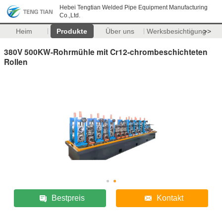
Hebei Tengtian Welded Pipe Equipment Manufacturing
Co.,Ltd.
Heim
Produkte
Über uns
Werksbesichtigung
>>
380V 500KW-Rohrmühle mit Cr12-chrombeschichteten
Rollen
Bestpreis
Kontakt