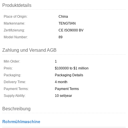
Produktdetails
Place of Origin:
China
Markenname:
TENGTIAN
Zertifizierung:
CE ISO9000 BV
Model Number:
89
Zahlung und Versand AGB
Min Order:
1
Preis:
$100000 to $1 million
Packaging:
Packaging Details
Delivery Time:
4 month
Payment Terms:
Payment Terms
Supply Ability:
10 set/year
Beschreibung
Rohrmühlmaschine