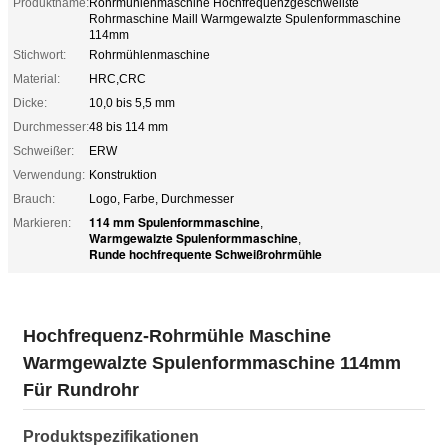
Produktname:
Rohrmühlenmaschine Hochfrequenzgeschweißte
Rohrmaschine Maill Warmgewalzte Spulenformmaschine
114mm
Stichwort:
Rohrmühlenmaschine
Material:
HRC,CRC
Dicke:
10,0 bis 5,5 mm
Durchmesser:
48 bis 114 mm
Schweißer:
ERW
Verwendung:
Konstruktion
Brauch:
Logo, Farbe, Durchmesser
114 mm Spulenformmaschine
Markieren:
,
Warmgewalzte Spulenformmaschine
,
Runde hochfrequente Schweißrohrmühle
Hochfrequenz-Rohrmühle Maschine
Warmgewalzte Spulenformmaschine 114mm
Für Rundrohr
Produktspezifikationen