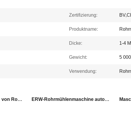
Zertifizierung:
BV,C
Produktname:
Rohr
Dicke:
1-4 M
Gewicht:
5 000
Verwendung:
Rohr
Maschine zur Herstellung von Rohren aus Kohlenstoffstahl
ERW-Rohrmühlenmaschine automatisch