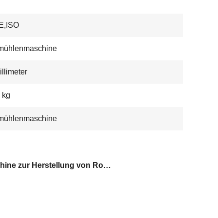
E,ISO
mühlenmaschine
illimeter
 kg
mühlenmaschine
Maschine zur Herstellung von Rohren aus Kohlenstoffstahl