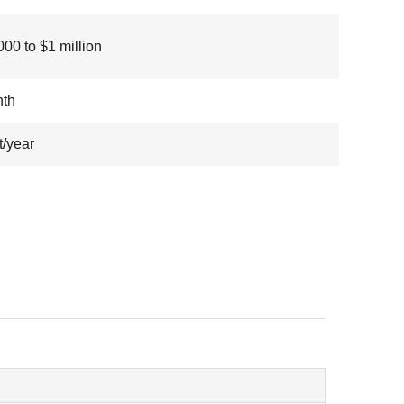
00 to $1 million
nth
t/year