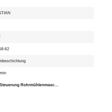
GTIAN
2
8-62
mbeschichtung
/min
PLC-Steuerung Rohrmühlenmaschine