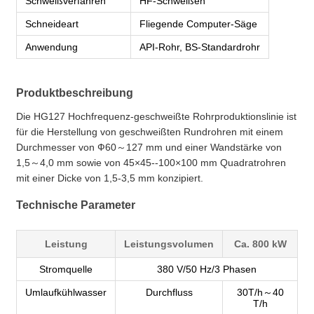
Schweißverfahren
HF-Schweißen
Schneideart
Fliegende Computer-Säge
Anwendung
API-Rohr, BS-Standardrohr
Produktbeschreibung
Die HG127 Hochfrequenz-geschweißte Rohrproduktionslinie ist
für die Herstellung von geschweißten Rundrohren mit einem
Durchmesser von Ф60～127 mm und einer Wandstärke von
1,5～4,0 mm sowie von 45×45--100×100 mm Quadratrohren
mit einer Dicke von 1,5-3,5 mm konzipiert.
Technische Parameter
Leistung
Leistungsvolumen
Ca. 800 kW
Stromquelle
380 V/50 Hz/3 Phasen
Umlaufkühlwasser
Durchfluss
30T/h～40
T/h