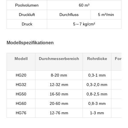
Poolvolumen
60 m³
Druckluft
Durchfluss
5 m³/min
Druck
5～7 kg/cm²
Modellspezifikationen
Modell
Durchmesserbereich
Rohrdicke
Formu
HG20
8-20 mm
0,3-1 mm
HG32
12-32 mm
0,3-2,0 mm
HG50
16-50 mm
0,8-2,5 mm
HG60
20-60 mm
0,8-3 mm
HG76
12-76 mm
1-3 mm