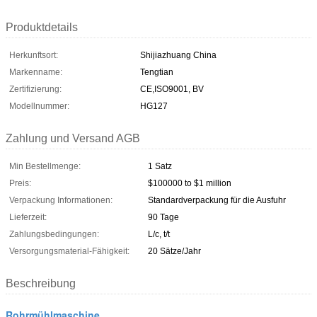
Produktdetails
Herkunftsort:
Shijiazhuang China
Markenname:
Tengtian
Zertifizierung:
CE,ISO9001, BV
Modellnummer:
HG127
Zahlung und Versand AGB
Min Bestellmenge:
1 Satz
Preis:
$100000 to $1 million
Verpackung Informationen:
Standardverpackung für die Ausfuhr
Lieferzeit:
90 Tage
Zahlungsbedingungen:
L/c, t/t
Versorgungsmaterial-Fähigkeit:
20 Sätze/Jahr
Beschreibung
Rohrmühlmaschine