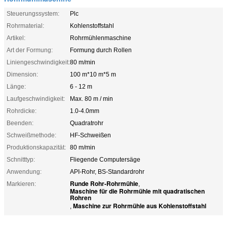
Steuerungssystem:
Plc
Rohrmaterial:
Kohlenstoffstahl
Artikel:
Rohrmühlenmaschine
Art der Formung:
Formung durch Rollen
Liniengeschwindigkeit:
80 m/min
Dimension:
100 m*10 m*5 m
Länge:
6 - 12 m
Laufgeschwindigkeit:
Max. 80 m / min
Rohrdicke:
1.0-4.0mm
Beenden:
Quadratrohr
Schweißmethode:
HF-Schweißen
Produktionskapazität:
80 m/min
Schnitttyp:
Fliegende Computersäge
Anwendung:
API-Rohr, BS-Standardrohr
Runde Rohr-Rohrmühle
Markieren:
,
Maschine für die Rohrmühle mit quadratischen
Rohren
Maschine zur Rohrmühle aus Kohlenstoffstahl
,