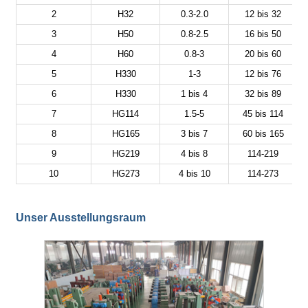
2
H32
0.3-2.0
12 bis 32
3
H50
0.8-2.5
16 bis 50
4
H60
0.8-3
20 bis 60
5
H330
1-3
12 bis 76
6
H330
1 bis 4
32 bis 89
7
HG114
1.5-5
45 bis 114
8
HG165
3 bis 7
60 bis 165
9
HG219
4 bis 8
114-219
10
HG273
4 bis 10
114-273
Unser Ausstellungsraum