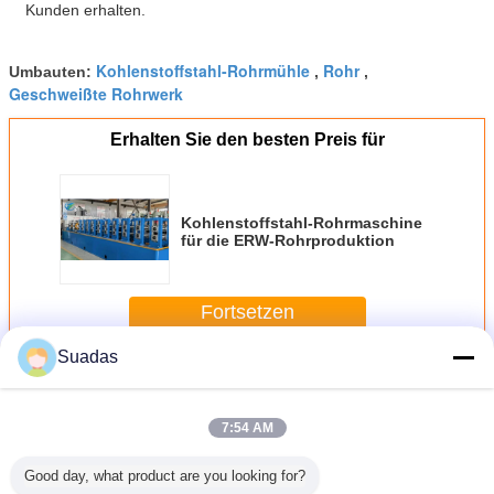
Kunden erhalten.
Kohlenstoffstahl-Rohrmühle
Rohr
Umbauten:
,
,
Geschweißte Rohrwerk
Erhalten Sie den besten Preis für
Kohlenstoffstahl-Rohrmaschine
für die ERW-Rohrproduktion
Fortsetzen
Suadas
Rohrmühlmaschine
Mehr
7:54 AM
Good day, what product are you looking for?
hle mit
Kohlenstoffstahl-
100 mm-254 mm
165mm
Maschine 