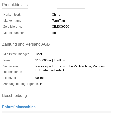
Produktdetails
Herkunftsort:
China
Markenname:
TengTian
Zertifizierung:
CE,ISO9000
Modellnummer:
Hg
Zahlung und Versand AGB
Min Bestellmenge:
1/set
Preis:
$100000 to $1 million
Verpackung
Nacktverpackung von Tube Mill Machine, Motor mit
Holzgehäuse bedeckt
Informationen:
Lieferzeit:
90 Tage
Zahlungsbedingungen:
T/t, l/c
Beschreibung
Rohrmühlmaschine