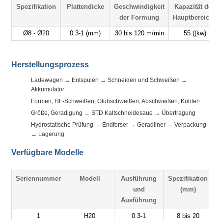
Spezifikation
Plattendicke
Geschwindigkeit
Kapazität des
der Formung
Hauptbereichs
Ø8 - Ø20
0.3-1 (mm)
30 bis 120 m/min
55 ((kw)
Herstellungsprozess
Ladewagen → Entspulen → Schneiden und Schweißen →
Akkumulator
Formen, HF-Schweißen, Glühschweißen, Abschweißen, Kühlen
Größe, Geradigung → STD Kaltschneidesaue → Übertragung
Hydrostatische Prüfung → Endferser → Geradliner → Verpackung
→ Lagerung
Verfügbare Modelle
Seriennummer
Modell
Ausführung
Spezifikation
G
und
(mm)
Ausführung
1
H20
0.3-1
8 bis 20