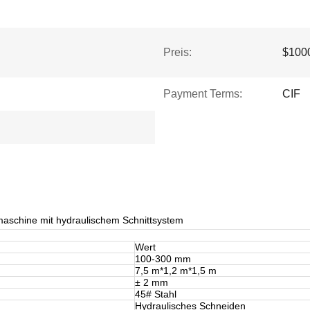
Preis:
$1000
Payment Terms:
CIF
maschine mit hydraulischem Schnittsystem
Wert
100-300 mm
7,5 m*1,2 m*1,5 m
± 2 mm
45# Stahl
Hydraulisches Schneiden