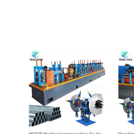
V PLC-
HG508 Hochleistungsmaschine für die
Maschin