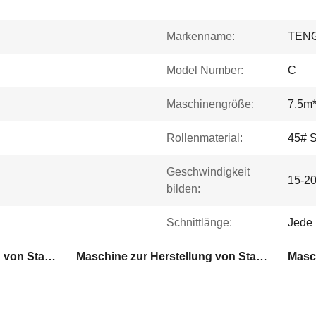
Markenname:
TEN
Model Number:
C
Maschinengröße:
7.5m
Rollenmaterial:
45# S
Geschwindigkeit
15-2
bilden:
Schnittlänge:
Jede
Maschine zur Herstellung von Stahlröhren
Maschine zur Herstellung von Stahlrohren mit hydraulischem Schnitt