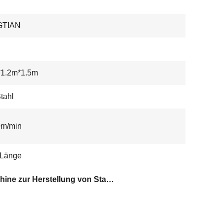
GTIAN
*1.2m*1.5m
tahl
0m/min
 Länge
Maschine zur Herstellung von Stahlrohren mit hydraulischem Schnitt