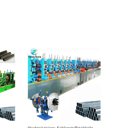
Hochpräzisions-Kohlenstoffstahlrohr-