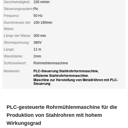
Geschwindigkeit:
100 m/min
Steuerungssystem:
Plc
Frequenz:
50 Hz
Durchmesser der
100-180mm
Walze:
Länge der Walze:
300 mm
Stromspannung:
380V
Länge:
12 m
Wandstärke:
2mm
Schlüsselwort:
Rohrmühlenmaschine
PLC-Steuerung Stahlrohrformmaschine
Markieren:
,
effiziente Stahlrohrformmaschine
,
Maschine zur Herstellung von Metallröhren mit PLC-
Steuerung
PLC-gesteuerte Rohrmühlenmaschine für die
Produktion von Stahlrohren mit hohem
Wirkungsgrad