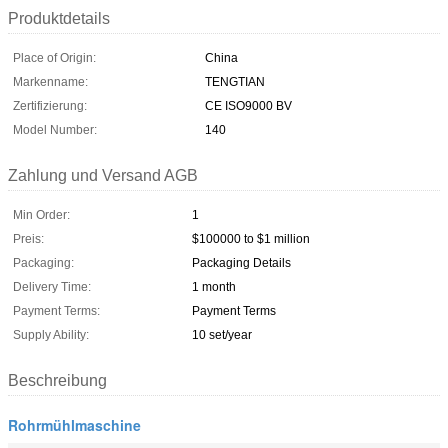
Produktdetails
Place of Origin:
China
Markenname:
TENGTIAN
Zertifizierung:
CE ISO9000 BV
Model Number:
140
Zahlung und Versand AGB
Min Order:
1
Preis:
$100000 to $1 million
Packaging:
Packaging Details
Delivery Time:
1 month
Payment Terms:
Payment Terms
Supply Ability:
10 set/year
Beschreibung
Rohrmühlmaschine