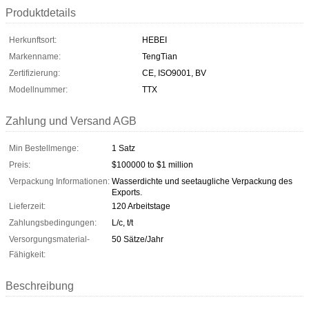
Produktdetails
Herkunftsort:
HEBEI
Markenname:
TengTian
Zertifizierung:
CE, ISO9001, BV
Modellnummer:
TTX
Zahlung und Versand AGB
Min Bestellmenge:
1 Satz
Preis:
$100000 to $1 million
Verpackung Informationen:
Wasserdichte und seetaugliche Verpackung des
Exports.
Lieferzeit:
120 Arbeitstage
Zahlungsbedingungen:
L/c, t/t
Versorgungsmaterial-
50 Sätze/Jahr
Fähigkeit:
Beschreibung