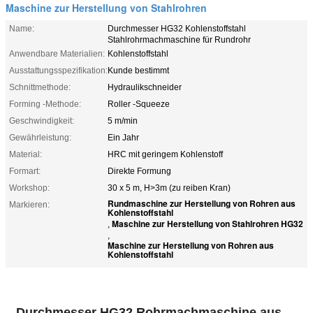
Maschine zur Herstellung von Stahlrohren
Name:
Durchmesser HG32 Kohlenstoffstahl
Stahlrohrmachmaschine für Rundrohr
Anwendbare Materialien:
Kohlenstoffstahl
Ausstattungsspezifikation:
Kunde bestimmt
Schnittmethode:
Hydraulikschneider
Forming -Methode:
Roller -Squeeze
Geschwindigkeit:
5 m/min
Gewährleistung:
Ein Jahr
Material:
HRC mit geringem Kohlenstoff
Formart:
Direkte Formung
Workshop:
30 x 5 m, H>3m (zu reiben Kran)
Rundmaschine zur Herstellung von Rohren aus
Markieren:
Kohlenstoffstahl
Maschine zur Herstellung von Stahlrohren HG32
,
,
Maschine zur Herstellung von Rohren aus
Kohlenstoffstahl
Durchmesser HG32 Rohrmachmaschine aus