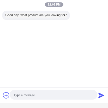
12:03 PM
Good day, what product are you looking for?
Roll Forming Equipment
Umbauten:
,
Maschine der kalten Formung
Pfette Profiliermaschine
,
Erhalten Sie den besten Preis für
HG32 Kohlenstoffstahl-
Rohrmaschine für die
Plaudern
Referenzen
Rundrohrformung