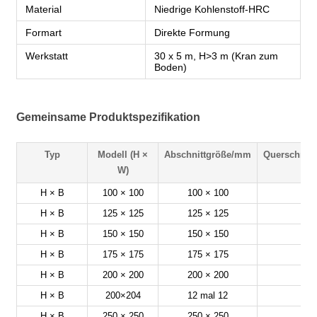
Material
Niedrige Kohlenstoff-HRC
Formart
Direkte Formung
Werkstatt
30 x 5 m, H>3 m (Kran zum
Boden)
Gemeinsame Produktspezifikation
Typ
Modell (H ×
Abschnittgröße/mm
Querschnitt
W)
H × B
100 × 100
100 × 100
21
H × B
125 × 125
125 × 125
30
H × B
150 × 150
150 × 150
40
H × B
175 × 175
175 × 175
51
H × B
200 × 200
200 × 200
64
H × B
200×204
12 mal 12
72
H × B
250 × 250
250 × 250
92