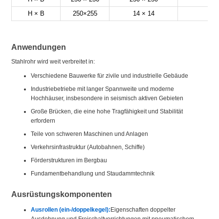
H × B
250×255
14 × 14
10
Anwendungen
Stahlrohr wird weit verbreitet in:
Verschiedene Bauwerke für zivile und industrielle Gebäude
Industriebetriebe mit langer Spannweite und moderne
Hochhäuser, insbesondere in seismisch aktiven Gebieten
Große Brücken, die eine hohe Tragfähigkeit und Stabilität
erfordern
Teile von schweren Maschinen und Anlagen
Verkehrsinfrastruktur (Autobahnen, Schiffe)
Förderstrukturen im Bergbau
Fundamentbehandlung und Staudammtechnik
Ausrüstungskomponenten
Ausrollen (ein-/doppelkegel):
Eigenschaften doppelter
Ausdehnung und Freischaltvorrichtungen mit pneumatischem