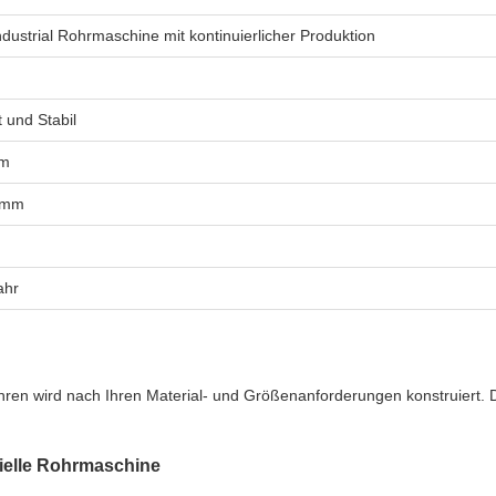
dustrial Rohrmaschine mit kontinuierlicher Produktion
t und Stabil
mm
2 mm
ahr
hren wird nach Ihren Material- und Größenanforderungen konstruiert. D
rielle Rohrmaschine