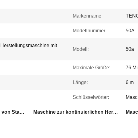
Markenname:
TEN
Modellnummer:
50A
 Herstellungsmaschine mit
Modell:
50a
Maximale Größe:
76 Mi
Länge:
6 m
Schlüsselwörter:
Masch
Maschine zur Herstellung von Stahlrohren mit hoher Geschwindigkeit
Maschine zur kontinuierlichen Herstellung von Stahlrohren