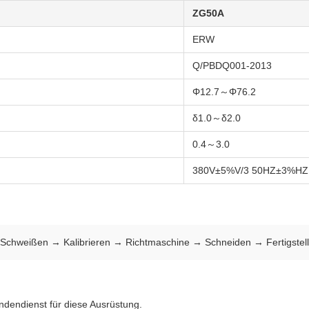
ZG50A
ERW
Q/PBDQ001-2013
Φ12.7～Φ76.2
δ1.0～δ2.0
0.4～3.0
380V±5%V/3 50HZ±3%HZ
chweißen → Kalibrieren → Richtmaschine → Schneiden → Fertigstel
dendienst für diese Ausrüstung.