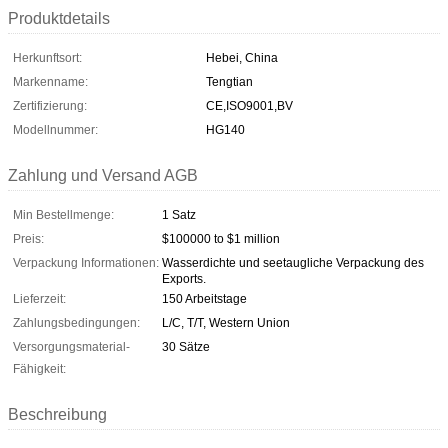
Produktdetails
Herkunftsort:
Hebei, China
Markenname:
Tengtian
Zertifizierung:
CE,ISO9001,BV
Modellnummer:
HG140
Zahlung und Versand AGB
Min Bestellmenge:
1 Satz
Preis:
$100000 to $1 million
Verpackung Informationen:
Wasserdichte und seetaugliche Verpackung des
Exports.
Lieferzeit:
150 Arbeitstage
Zahlungsbedingungen:
L/C, T/T, Western Union
Versorgungsmaterial-
30 Sätze
Fähigkeit:
Beschreibung