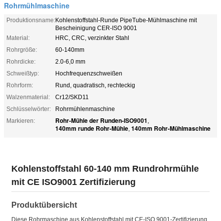
Rohrmühlmaschine
Produktionsname:
Kohlenstoffstahl-Runde PipeTube-Mühlmaschine mit
Bescheinigung CER-ISO 9001
Material:
HRC, CRC, verzinkter Stahl
Rohrgröße:
60-140mm
Rohrdicke:
2.0-6,0 mm
Schweißtyp:
Hochfrequenzschweißen
Rohrform:
Rund, quadratisch, rechteckig
Walzenmaterial:
Cr12/SKD11
Schlüsselwörter:
Rohrmühlenmaschine
Rohr-Mühle der Runden-ISO9001
Markieren:
,
140mm runde Rohr-Mühle
140mm Rohr-Mühlmaschine
,
Kohlenstoffstahl 60-140 mm Rundrohrmühle
mit CE ISO9001 Zertifizierung
Produktübersicht
Diese Rohrmaschine aus Kohlenstoffstahl mit CE-ISO 9001-Zertifizierung