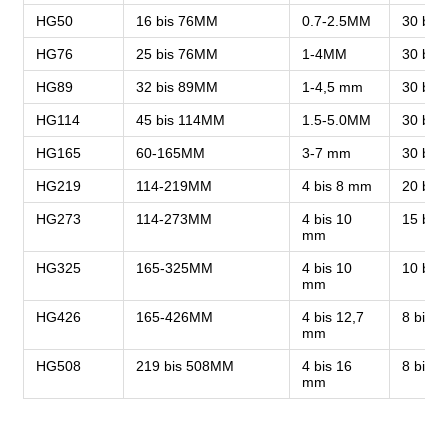
HG50
16 bis 76MM
0.7-2.5MM
30 bis
HG76
25 bis 76MM
1-4MM
30 bis
HG89
32 bis 89MM
1-4,5 mm
30 bis 
HG114
45 bis 114MM
1.5-5.0MM
30 bis 
HG165
60-165MM
3-7 mm
30 bis 
HG219
114-219MM
4 bis 8 mm
20 bis 
HG273
114-273MM
4 bis 10
15 bis 
mm
HG325
165-325MM
4 bis 10
10 bis 
mm
HG426
165-426MM
4 bis 12,7
8 bis 2
mm
HG508
219 bis 508MM
4 bis 16
8 bis 2
mm