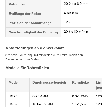
20,0 bis 6,0 mm
Rohrdicke
4 bis 8 m
Endlänge der Rohre
±2 mm
Präzision der Schnittlänge
20 bis 80 m/min
Geschwindigkeit der Formung
Anforderungen an die Werkstatt
8 m breit, 120 m lang, mit mindestens 6 m Freiraum von den
Deckenleinen zum Boden.
Modelle für Rohrmühlen
Modell
Durchmesserbereich
Rohrdicke
Linieg
(m/min
HG20
8-25,4MM
0.3-1.2MM
120
HG32
10 bis 32 MM
1.4-1,5 mm
120