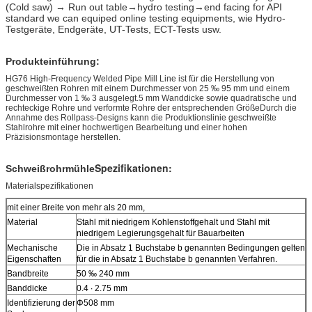
(Cold saw) → Run out table→hydro testing→end facing for API
standard we can equiped online testing equipments, wie Hydro-
Testgeräte, Endgeräte, UT-Tests, ECT-Tests usw.
Produkteinführung:
HG76 High-Frequency Welded Pipe Mill Line ist für die Herstellung von
geschweißten Rohren mit einem Durchmesser von 25 ‰ 95 mm und einem
Durchmesser von 1 ‰ 3 ausgelegt.5 mm Wanddicke sowie quadratische und
rechteckige Rohre und verformte Rohre der entsprechenden GrößeDurch die
Annahme des Rollpass-Designs kann die Produktionslinie geschweißte
Stahlrohre mit einer hochwertigen Bearbeitung und einer hohen
Präzisionsmontage herstellen.
Spezifikationen:
Schweißrohrmühle
Materialspezifikationen
mit einer Breite von mehr als 20 mm,
Material
Stahl mit niedrigem Kohlenstoffgehalt und Stahl mit
niedrigem Legierungsgehalt für Bauarbeiten
Mechanische
Die in Absatz 1 Buchstabe b genannten Bedingungen gelten
Eigenschaften
für die in Absatz 1 Buchstabe b genannten Verfahren.
Bandbreite
50 ‰ 240 mm
Banddicke
0.4 ∙ 2.75 mm
Identifizierung der
Φ508 mm