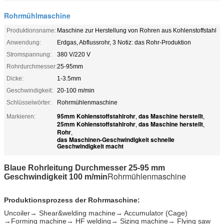
Rohrmühlmaschine
Produktionsname:
Maschine zur Herstellung von Rohren aus Kohlenstoffstahl
Anwendung:
Erdgas, Abflussrohr, 3 Notiz: das Rohr-Produktion
Stromspannung:
380 V/220 V
Rohrdurchmesser:
25-95mm
Dicke:
1-3.5mm
Geschwindigkeit:
20-100 m/min
Schlüsselwörter:
Rohrmühlenmaschine
95mm Kohlenstoffstahlrohr
das Maschine herstellt
Markieren:
,
,
25mm Kohlenstoffstahlrohr
das Maschine herstellt
,
,
Rohr
,
das Maschinen-Geschwindigkeit schnelle
Geschwindigkeit macht
Blaue Rohrleitung Durchmesser 25-95 mm
Rohrmühlenmaschine
Geschwindigkeit 100 m/min
Produktionsprozess der Rohrmaschine:
Uncoiler→ Shear&welding machine→ Accumulator (Cage)
→Forming machine→ HF welding→ Sizing machine→ Flying saw