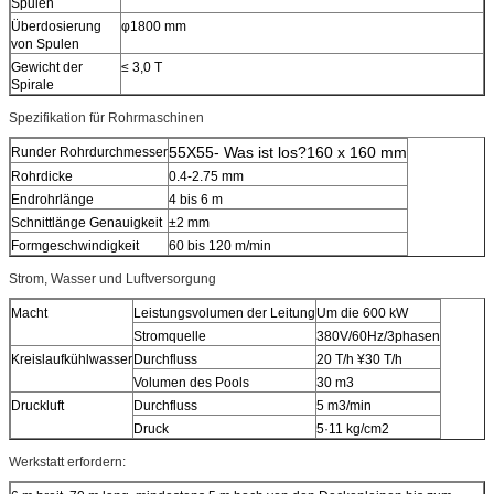
Spulen
Überdosierung
φ1800 mm
von Spulen
Gewicht der
≤ 3,0 T
Spirale
Spezifikation für Rohrmaschinen
55X55
- Was ist los?
160 x 160 mm
Runder Rohrdurchmesser
Rohrdicke
0.4-2.75 mm
Endrohrlänge
4 bis 6 m
Schnittlänge Genauigkeit
±2 mm
Formgeschwindigkeit
60 bis 120 m/min
Strom, Wasser und Luftversorgung
Macht
Leistungsvolumen der Leitung
Um die 600 kW
Stromquelle
380V/60Hz/3phasen
Kreislaufkühlwasser
Durchfluss
20 T/h ¥30 T/h
Volumen des Pools
30 m3
Druckluft
Durchfluss
5 m3/min
Druck
5·11 kg/cm2
Werkstatt erfordern: