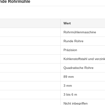
unde Rohrmühle
Wert
Rohrmühlenmaschine
Runde Rohre
Präzision
Kohlenstoffstahl und verzink
Quadratische Rohre
89 mm
3 mm
3 bis 6 m
Nicht inbegriffen