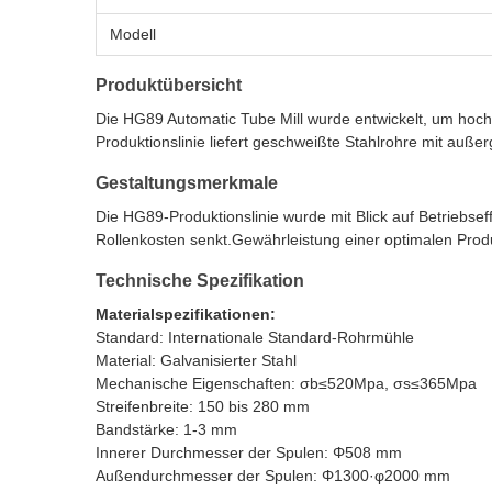
Modell
Produktübersicht
Die HG89 Automatic Tube Mill wurde entwickelt, um hoc
Produktionslinie liefert geschweißte Stahlrohre mit auße
Gestaltungsmerkmale
Die HG89-Produktionslinie wurde mit Blick auf Betriebseff
Rollenkosten senkt.Gewährleistung einer optimalen Produk
Technische Spezifikation
Materialspezifikationen:
Standard: Internationale Standard-Rohrmühle
Material: Galvanisierter Stahl
Mechanische Eigenschaften: σb≤520Mpa, σs≤365Mpa
Streifenbreite: 150 bis 280 mm
Bandstärke: 1-3 mm
Innerer Durchmesser der Spulen: Φ508 mm
Außendurchmesser der Spulen: Φ1300·φ2000 mm