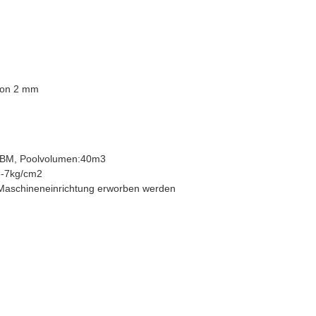
 von 2 mm
 CBM, Poolvolumen:40m3
5-7kg/cm2
r Maschineneinrichtung erworben werden