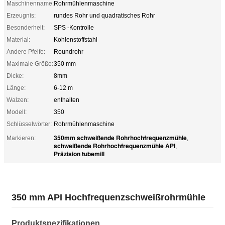
Maschinenname:
Rohrmühlenmaschine
Erzeugnis:
rundes Rohr und quadratisches Rohr
Besonderheit:
SPS -Kontrolle
Material:
Kohlenstoffstahl
Andere Pfeife:
Roundrohr
Maximale Größe:
350 mm
Dicke:
8mm
Länge:
6-12 m
Walzen:
enthalten
Modell:
350
Schlüsselwörter:
Rohrmühlenmaschine
350mm schweißende Rohrhochfrequenzmühle
Markieren:
,
schweißende Rohrhochfrequenzmühle API
,
Präzision tubemill
350 mm API Hochfrequenzschweißrohrmühle
Produktspezifikationen