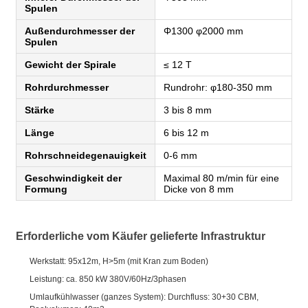
Spulen
Außendurchmesser der
Φ1300 φ2000 mm
Spulen
Gewicht der Spirale
≤ 12 T
Rohrdurchmesser
Rundrohr: φ180-350 mm
Stärke
3 bis 8 mm
Länge
6 bis 12 m
Rohrschneidegenauigkeit
0-6 mm
Geschwindigkeit der
Maximal 80 m/min für eine
Formung
Dicke von 8 mm
Erforderliche vom Käufer gelieferte Infrastruktur
Werkstatt: 95x12m, H>5m (mit Kran zum Boden)
Leistung: ca. 850 kW 380V/60Hz/3phasen
Umlaufkühlwasser (ganzes System): Durchfluss: 30+30 CBM,