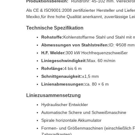
Produktionsbereich:
Rundrohr: 45-102 mm. Viereckro
Als CE & ISO9001:2008 zertifizierter Hersteller und Lie
Mexiko,für ihre hohe Qualität anerkannt, zuverlässige L
Technische Spezifikation
Rohstoffe:
Kohlenstoffarme Stahl und Stahl mi
Abmessungen von Stahlstreifen:
ID: Φ508 mm.
H.F. Welder:
300 kW Hochfrequenzschweißer
Liniegeschwindigkeit:
Max. 60 m/min
Rohrlänge:
4 bis 6 m
Schnittgenauigkeit:
±1,5 mm
Linienabmessungen:
ca. 80 × 6 m
Liniezusammensetzung
Hydraulischer Entwickler
Automatische Schere und Schweißmaschine
Spirale horizontale Akkumulator
Formen- und Größenmaschinen (einschließlich F
Zahnradkasten)