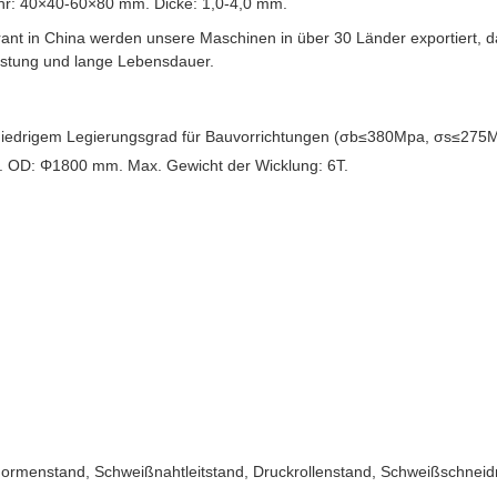
hr: 40×40-60×80 mm. Dicke: 1,0-4,0 mm.
ferant in China werden unsere Maschinen in über 30 Länder exportiert,
eistung und lange Lebensdauer.
t niedrigem Legierungsgrad für Bauvorrichtungen (σb≤380Mpa, σs≤275
 OD: Φ1800 mm. Max. Gewicht der Wicklung: 6T.
ormenstand, Schweißnahtleitstand, Druckrollenstand, Schweißschnei