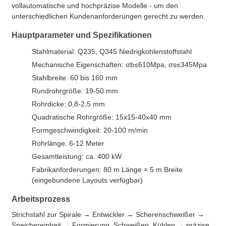
vollautomatische und hochpräzise Modelle - um den
unterschiedlichen Kundenanforderungen gerecht zu werden.
Hauptparameter und Spezifikationen
Stahlmaterial: Q235, Q345 Niedrigkohlenstoffstahl
Mechanische Eigenschaften: σb≤610Mpa, σs≤345Mpa
Stahlbreite: 60 bis 160 mm
Rundrohrgröße: 19-50 mm
Rohrdicke: 0,8-2,5 mm
Quadratische Rohrgröße: 15x15-40x40 mm
Formgeschwindigkeit: 20-100 m/min
Rohrlänge: 6-12 Meter
Gesamtleistung: ca. 400 kW
Fabrikanforderungen: 80 m Länge × 5 m Breite
(eingebundene Layouts verfügbar)
Arbeitsprozess
Strichstahl zur Spirale → Entwickler → Scherenschweißer →
Speichereinheit → Formierung, Schweißen, Kühlen → präzise