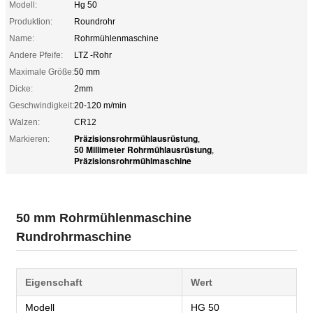
Modell:
Hg 50
Produktion:
Roundrohr
Name:
Rohrmühlenmaschine
Andere Pfeife:
LTZ -Rohr
Maximale Größe:
50 mm
Dicke:
2mm
Geschwindigkeit:
20-120 m/min
Walzen:
CR12
Präzisionsrohrmühlausrüstung
Markieren:
,
50 Millimeter Rohrmühlausrüstung
,
Präzisionsrohrmühlmaschine
50 mm Rohrmühlenmaschine
Rundrohrmaschine
Eigenschaft
Wert
Modell
HG 50