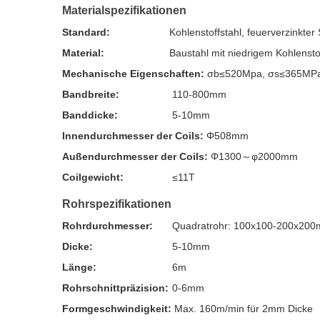
Materialspezifikationen
Standard:
Kohlenstoffstahl, feuerverzinkter 
Material:
Baustahl mit niedrigem Kohlenstof
Mechanische Eigenschaften:
σb≤520Mpa, σs≤365MP
Bandbreite:
110-800mm
Banddicke:
5-10mm
Innendurchmesser der Coils:
Φ508mm
Außendurchmesser der Coils:
Φ1300～φ2000mm
Coilgewicht:
≤11T
Rohrspezifikationen
Rohrdurchmesser:
Quadratrohr: 100x100-200x20
Dicke:
5-10mm
Länge:
6m
Rohrschnittpräzision:
0-6mm
Formgeschwindigkeit:
Max. 160m/min für 2mm Dicke