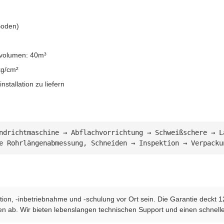
Boden)
volumen: 40m³
kg/cm²
tallation zu liefern
ndrichtmaschine → Abflachvorrichtung → Schweißschere → L
e Rohrlängenabmessung, Schneiden → Inspektion → Verpacku
lation, -inbetriebnahme und -schulung vor Ort sein. Die Garantie deck
en ab. Wir bieten lebenslangen technischen Support und einen schnell