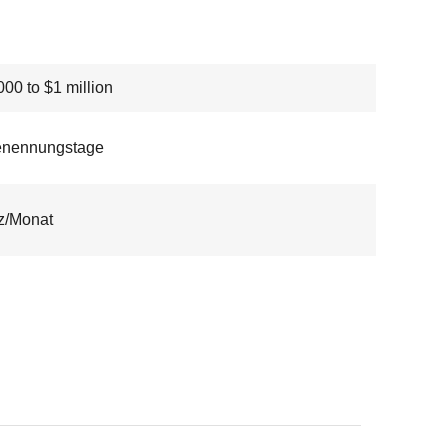
00 to $1 million
enennungstage
z/Monat