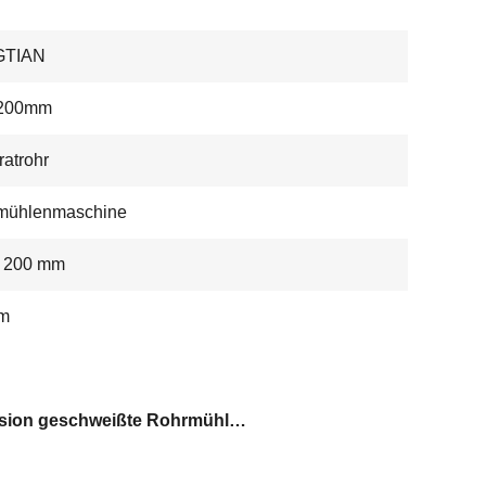
GTIAN
200mm
atrohr
mühlenmaschine
x 200 mm
 m
Präzision geschweißte Rohrmühlmaschine