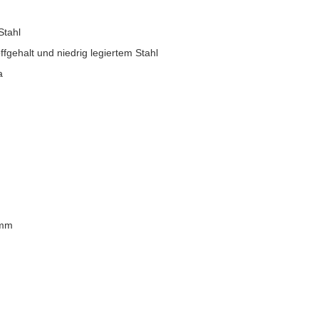
Stahl
fgehalt und niedrig legiertem Stahl
a
0mm