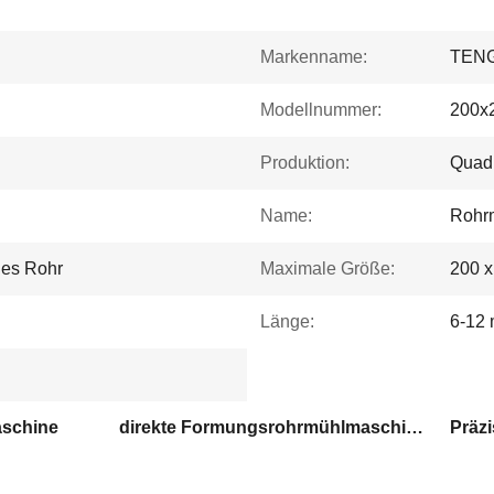
Markenname:
TEN
Modellnummer:
200x
Produktion:
Quadr
Name:
Rohr
ges Rohr
Maximale Größe:
200 
Länge:
6-12
schine
direkte Formungsrohrmühlmaschine