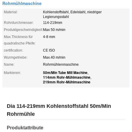
Rohrmühlmaschine
Material:
Kohlenstoffstahl, Edelstahl, niedriger
Legierungsstahl
Rohrdurchmesser:
114-219mm
Produktgeschwindigkeit:
Max 50 m/min
Max.Thickness für
4-8 mm
quadratische Pfeife:
certification:
CE ISO
Wurmgetriebe:
Max.40 m/min
Name:
Rohrmühlenmaschine
50m/Min Tube Mill Machine
Markieren:
,
114mm Rohr-Mühlmaschine
,
219mm Rohr-Mühlmaschine
Dia 114-219mm Kohlenstoffstahl 50m/Min
Rohrmühle
Produktattribute