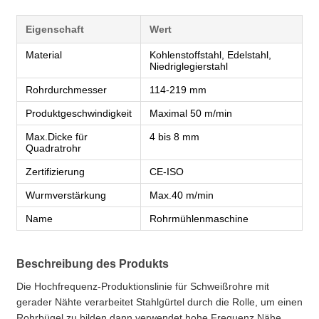
Eigenschaft
Wert
Material
Kohlenstoffstahl, Edelstahl,
Niedriglegierstahl
Rohrdurchmesser
114-219 mm
Produktgeschwindigkeit
Maximal 50 m/min
Max.Dicke für
4 bis 8 mm
Quadratrohr
Zertifizierung
CE-ISO
Wurmverstärkung
Max.40 m/min
Name
Rohrmühlenmaschine
Beschreibung des Produkts
Die Hochfrequenz-Produktionslinie für Schweißrohre mit
gerader Nähte verarbeitet Stahlgürtel durch die Rolle, um einen
Rohrbügel zu bilden.dann verwendet hohe Frequenz Nähe