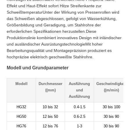
Effekt und Haut-Effekt sofort Hitze Streifenkante zur
SchweißtemperaturUnter der Wirkung von Pressenrollen wird
das Schweißen abgeschlossen, gefolgt von Wasserkühlung,
Größenbildung und Geradigung, um Stahlrohre der
erforderlichen Spezifikationen herzustellen.Diese
Produktionslinie kombiniert innovatives Design mit inländischer
und ausländischer AusrüstungstechnologieMit hoher
Bearbeitungsqualität und Montagepräzision produziert es
hochpräzise elektrisch geschweißte Stahlrohre.
Modell und Grundparameter
Modell
Durchmesser
Ausführung
Geschwindigkeit
((mm)
und
((m/min)
Ausführung
HG32
10 bis 32
0.4-1.5
30 bis 100
HG50
12 bis 50
0.6-2.5
30 bis 90
HG76
12 bis 76
1-3
30 bis 90