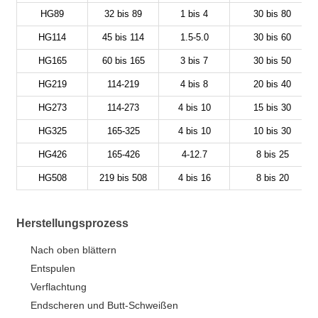
HG89
32 bis 89
1 bis 4
30 bis 80
HG114
45 bis 114
1.5-5.0
30 bis 60
HG165
60 bis 165
3 bis 7
30 bis 50
HG219
114-219
4 bis 8
20 bis 40
HG273
114-273
4 bis 10
15 bis 30
HG325
165-325
4 bis 10
10 bis 30
HG426
165-426
4-12.7
8 bis 25
HG508
219 bis 508
4 bis 16
8 bis 20
Herstellungsprozess
Nach oben blättern
Entspulen
Verflachtung
Endscheren und Butt-Schweißen