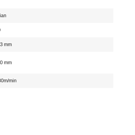
ian
0
63 mm
,0 mm
80m/min