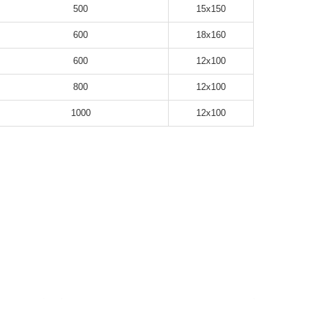
500
15x150
600
18x160
600
12x100
800
12x100
1000
12x100