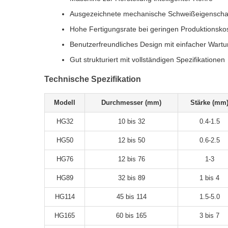
Ausgezeichnete mechanische Schweißeigenscha
Hohe Fertigungsrate bei geringen Produktionsko
Benutzerfreundliches Design mit einfacher Wart
Gut strukturiert mit vollständigen Spezifikationen
Technische Spezifikation
Modell
Durchmesser (mm)
Stärke (mm
HG32
10 bis 32
0.4-1.5
HG50
12 bis 50
0.6-2.5
HG76
12 bis 76
1-3
HG89
32 bis 89
1 bis 4
HG114
45 bis 114
1.5-5.0
HG165
60 bis 165
3 bis 7