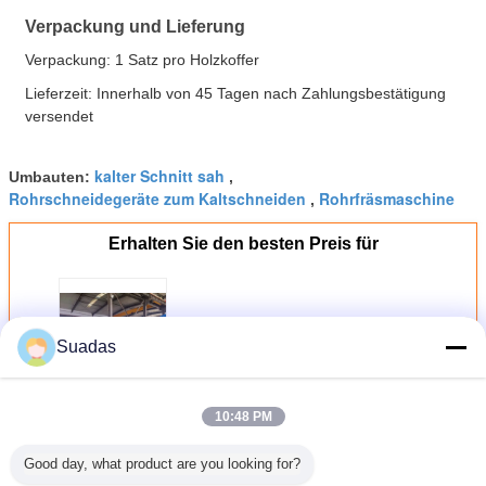
Verpackung und Lieferung
Verpackung: 1 Satz pro Holzkoffer
Lieferzeit: Innerhalb von 45 Tagen nach Zahlungsbestätigung
versendet
kalter Schnitt sah
Umbauten:
,
Rohrschneidegeräte zum Kaltschneiden
Rohrfräsmaschine
,
Erhalten Sie den besten Preis für
Hochpräzisions-Rohrmaschine
10-50mm Durchmesser 90m/min
Suadas
Fortsetzen
10:48 PM
Good day, what product are you looking for?
Rohrmühlenmaschine
Mehr