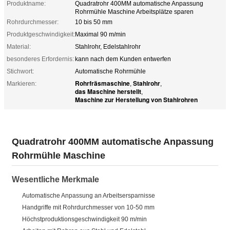
Produktname:
Quadratrohr 400MM automatische Anpassung
Rohrmühle Maschine Arbeitsplätze sparen
Rohrdurchmesser:
10 bis 50 mm
Produktgeschwindigkeit:
Maximal 90 m/min
Material:
Stahlrohr, Edelstahlrohr
besonderes Erfordernis:
kann nach dem Kunden entwerfen
Stichwort:
Automatische Rohrmühle
Rohrfräsmaschine
Stahlrohr
Markieren:
,
,
das Maschine herstellt
,
Maschine zur Herstellung von Stahlrohren
Quadratrohr 400MM automatische Anpassung
Rohrmühle Maschine
Wesentliche Merkmale
Automatische Anpassung an Arbeitsersparnisse
Handgriffe mit Rohrdurchmesser von 10-50 mm
Höchstproduktionsgeschwindigkeit 90 m/min