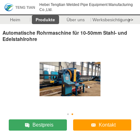
Hebei Tengtian Welded Pipe Equipment Manufacturing
Co.,Ltd.
Heim
Produkte
Über uns
Werksbesichtigung
>>
Automatische Rohrmaschine für 10-50mm Stahl- und
Edelstahlrohre
Bestpreis
Kontakt