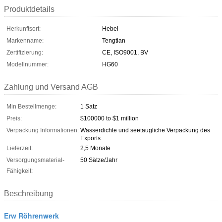
Produktdetails
Herkunftsort:
Hebei
Markenname:
Tengtian
Zertifizierung:
CE, ISO9001, BV
Modellnummer:
HG60
Zahlung und Versand AGB
Min Bestellmenge:
1 Satz
Preis:
$100000 to $1 million
Verpackung Informationen:
Wasserdichte und seetaugliche Verpackung des
Exports.
Lieferzeit:
2,5 Monate
Versorgungsmaterial-
50 Sätze/Jahr
Fähigkeit:
Beschreibung
Erw Röhrenwerk