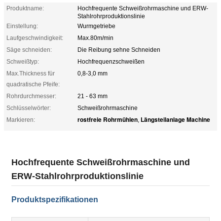
Produktname:
Hochfrequente Schweißrohrmaschine und ERW-
Stahlrohrproduktionslinie
Einstellung:
Wurmgetriebe
Laufgeschwindigkeit:
Max.80m/min
Säge schneiden:
Die Reibung sehne Schneiden
Schweißtyp:
Hochfrequenzschweißen
Max.Thickness für
0,8-3,0 mm
quadratische Pfeife:
Rohrdurchmesser:
21 - 63 mm
Schlüsselwörter:
Schweißrohrmaschine
rostfreie Rohrmühlen
Längsteilanlage Machine
Markieren:
,
Hochfrequente Schweißrohrmaschine und
ERW-Stahlrohrproduktionslinie
Produktspezifikationen