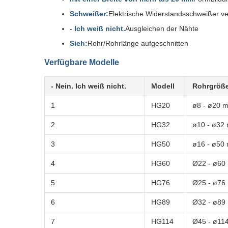
Schweißer:
Elektrische Widerstandsschweißer ve
- Ich weiß nicht.
Ausgleichen der Nähte
Sieh:
Rohr/Rohrlänge aufgeschnitten
Verfügbare Modelle
- Nein. Ich weiß nicht.
Modell
Rohrgröß
1
HG20
ø8 - ø20 
2
HG32
ø10 - ø32
3
HG50
ø16 - ø50
4
HG60
Ø22 - ø60
5
HG76
Ø25 - ø76
6
HG89
Ø32 - ø89
7
HG114
Ø45 - ø11