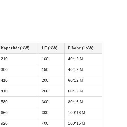
Kapazität (KW)
HF (KW)
Fläche (LxW)
210
100
40*12 M
300
150
40*12 M
410
200
60*12 M
410
200
60*12 M
580
300
80*16 M
660
300
100*16 M
920
400
100*16 M