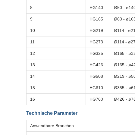
8
HG140
Ø50 - ø14
9
HG165
Ø60 - ø16
10
HG219
Ø114 - ø2
11
HG273
Ø114 - ø2
12
HG325
Ø165 - ø
13
HG426
Ø165 - ø
14
HG508
Ø219 - ø
15
HG610
Ø355 - ø
16
HG760
Ø426 - ø
Technische Parameter
Anwendbare Branchen