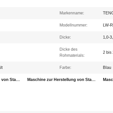
Markenname:
TENG
Modellnummer:
LW-R
Dicke:
1,0-3
Dicke des
2 bis
Rohmaterials:
lt
Farbe:
Blau
Maschine zur Herstellung von Stahlröhren
Maschine zur Herstellung von Stahlrohren mit hoher Geschwindigkeit