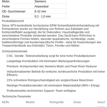
Motor
Siemens
Farbe
Anpassbar
OD -Durchmesser
6-32 mm
Dicke
0,2 - 1,0 mm
Produktübersicht
Diese SPS-kontrollierte hochpräzise ERW-Schweißstahlrohrherstellung mit
Rohrpolieren wurde zur Herstellung von Rohren aus Edelstahl und
Kohlenstoffstahl ausgelegt, die für Dekoration, Haushaltsgeräte und
verschiedene Produkte verwendet werden. Das Gerät kann Röhrchen in
verschiedene Formen bilden, darunter quadratische, rechteckige, ovale,
halbkreisförmige und kundenspezifische Profile - ideal für Anwendungen wie
Treppenhändläufe aus Edelstahl, Türen, Fenster und Möbel.
Schlüsselmerkmale
CNC -Geräte -Teileverarbeitung sorgt für eine hohe Produktpräzision
Langlebige Konstruktion mit minimalen Wartungsanforderungen
Premium -Komponenten wie Siemens Motor und Pearl River Reducer
Vollautomatisierter Betrieb für einfache, kontinuierliche Produktion mit hoher
Effizienz
15% schnellere Rohrgeschwindigkeit als vergleichbare Maschinen
Niedrige Produktionskosten mit minimalem Materialabfall (98%+ Ertrag)
Professionelles technisches Support -Team verfügbar
Technische Parameter
NEIN.
Modell
Rohrgröße
Dicke
Geschw