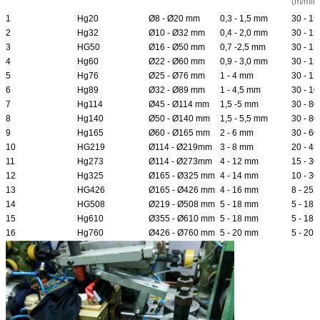
(m/min
1
Hg20
Ø8 - Ø20 mm
0,3 - 1,5 mm
30 - 15
2
Hg32
Ø10 - Ø32 mm
0,4 - 2,0 mm
30 - 15
3
HG50
Ø16 - Ø50 mm
0,7 -2,5 mm
30 - 15
4
Hg60
Ø22 - Ø60 mm
0,9 - 3,0 mm
30 - 15
5
Hg76
Ø25 - Ø76 mm
1 - 4 mm
30 - 12
6
Hg89
Ø32 - Ø89 mm
1 - 4,5 mm
30 - 10
7
Hg114
Ø45 - Ø114 mm
1,5 -5 mm
30 - 80
8
Hg140
Ø50 - Ø140 mm
1,5 - 5,5 mm
30 - 80
9
Hg165
Ø60 - Ø165 mm
2 - 6 mm
30 - 60
10
HG219
Ø114 - Ø219mm
3 - 8 mm
20 - 45
11
Hg273
Ø114 - Ø273mm
4 - 12 mm
15 - 30
12
Hg325
Ø165 - Ø325 mm
4 - 14 mm
10 - 30
13
HG426
Ø165 - Ø426 mm
4 - 16 mm
8 - 25
14
HG508
Ø219 - Ø508 mm
5 - 18 mm
5 - 18
15
Hg610
Ø355 - Ø610 mm
5 - 18 mm
5 - 18
16
Hg760
Ø426 - Ø760 mm
5 - 20 mm
5 - 20