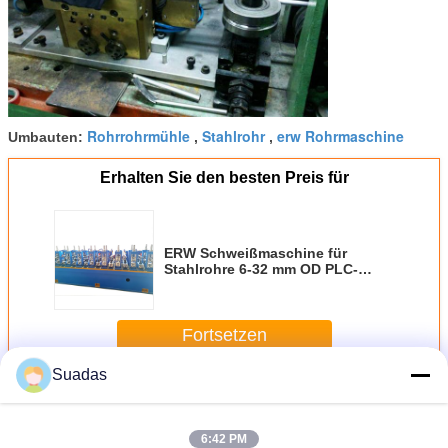
Rohrrohrmühle
Stahlrohr
erw Rohrmaschine
Umbauten:
,
,
Erhalten Sie den besten Preis für
ERW Schweißmaschine für
Stahlrohre 6-32 mm OD PLC-
Steuerung
Fortsetzen
Suadas
Stahlrohr, das Maschine herstellt
Mehr
6:42 PM