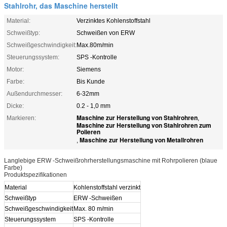
Stahlrohr, das Maschine herstellt
Material:
Verzinktes Kohlenstoffstahl
Schweißtyp:
Schweißen von ERW
Schweißgeschwindigkeit:
Max.80m/min
Steuerungssystem:
SPS -Kontrolle
Motor:
Siemens
Farbe:
Bis Kunde
Außendurchmesser:
6-32mm
Dicke:
0.2 - 1,0 mm
Maschine zur Herstellung von Stahlrohren
Markieren:
,
Maschine zur Herstellung von Stahlrohren zum
Polieren
Maschine zur Herstellung von Metallrohren
,
Langlebige ERW -Schweißrohrherstellungsmaschine mit Rohrpolieren (blaue
Farbe)
Produktspezifikationen
Material
Kohlenstoffstahl verzinkt
Schweißtyp
ERW -Schweißen
Schweißgeschwindigkeit
Max. 80 m/min
Steuerungssystem
SPS -Kontrolle