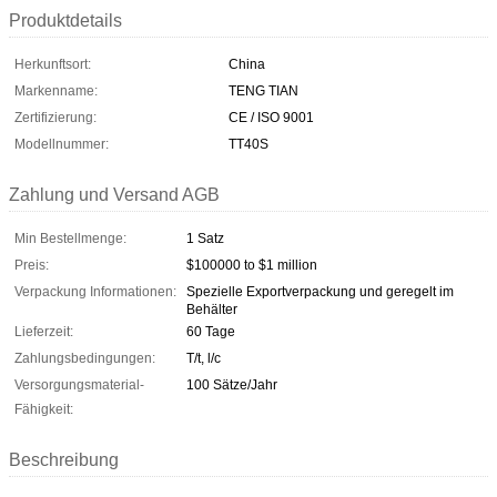
Produktdetails
Herkunftsort:
China
Markenname:
TENG TIAN
Zertifizierung:
CE / ISO 9001
Modellnummer:
TT40S
Zahlung und Versand AGB
Min Bestellmenge:
1 Satz
Preis:
$100000 to $1 million
Verpackung Informationen:
Spezielle Exportverpackung und geregelt im
Behälter
Lieferzeit:
60 Tage
Zahlungsbedingungen:
T/t, l/c
Versorgungsmaterial-
100 Sätze/Jahr
Fähigkeit:
Beschreibung