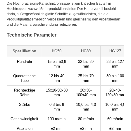
Die Hochpräzisions-Kaltschnittrohrsäge ist ein kritischer Bauteil in
Hochfrequenzschweißrohrproduktionslinien.Der Hauptvorteil besteht
darin, außergewöhnlich glatte Schnitte zu gewährleisten, die die
Produktqualität erheblich verbessern und gleichzeitig den Arbeitsbedarf
und die Materialverschwendung reduzieren.
Technische Parameter
Spezifikation
HG50
HG89
HG127
Rundrohr
15 bis 50,8
32 bis 89
38 bis 127
mm
mm
mm
Quadratische
12 bis 40
25 bis 70
30 bis 100
Tube
mm
mm
mm
Rechteckige
15x10-50x30
20x30-
20x40-
Röhre
mm
100x40 mm
120x80 mm
Stärke
0.8 bis 8
10,0 bis 4,0
10,0 bis 4,0
mm
mm
mm
Geschwindigkeit
100 m/min
80 m/min
60 m/min
Präzision
±2 mm
±2 mm
±2 mm