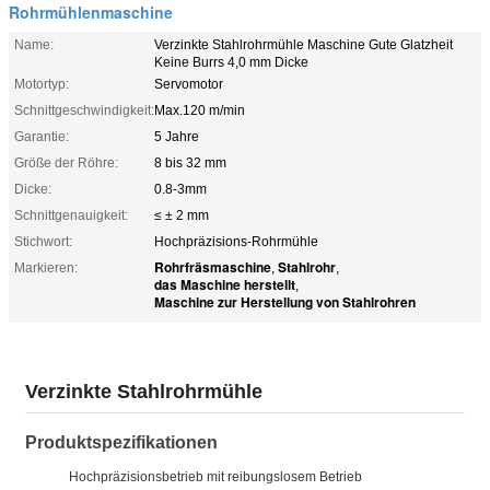
Rohrmühlenmaschine
Name:
Verzinkte Stahlrohrmühle Maschine Gute Glatzheit
Keine Burrs 4,0 mm Dicke
Motortyp:
Servomotor
Schnittgeschwindigkeit:
Max.120 m/min
Garantie:
5 Jahre
Größe der Röhre:
8 bis 32 mm
Dicke:
0.8-3mm
Schnittgenauigkeit:
≤ ± 2 mm
Stichwort:
Hochpräzisions-Rohrmühle
Rohrfräsmaschine
Stahlrohr
Markieren:
,
,
das Maschine herstellt
,
Maschine zur Herstellung von Stahlrohren
Verzinkte Stahlrohrmühle
Produktspezifikationen
Hochpräzisionsbetrieb mit reibungslosem Betrieb