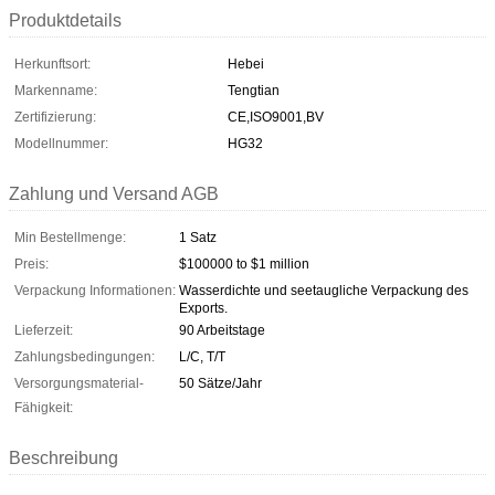
Produktdetails
Herkunftsort:
Hebei
Markenname:
Tengtian
Zertifizierung:
CE,ISO9001,BV
Modellnummer:
HG32
Zahlung und Versand AGB
Min Bestellmenge:
1 Satz
Preis:
$100000 to $1 million
Verpackung Informationen:
Wasserdichte und seetaugliche Verpackung des
Exports.
Lieferzeit:
90 Arbeitstage
Zahlungsbedingungen:
L/C, T/T
Versorgungsmaterial-
50 Sätze/Jahr
Fähigkeit:
Beschreibung