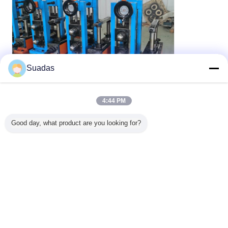
Suadas
4:44 PM
Good day, what product are you looking for?
kalter Schnitt sah
Umbauten:
,
Rohrschneidegeräte zum Kaltschneiden
Rohrfräsmaschine
,
Erhalten Sie den besten Preis für
Hochpräzisions-verzinkte
Stahlrohr-Walzmaschine 0,8-3 mm