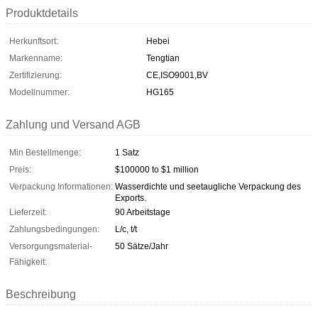
Produktdetails
Herkunftsort:
Hebei
Markenname:
Tengtian
Zertifizierung:
CE,ISO9001,BV
Modellnummer:
HG165
Zahlung und Versand AGB
Min Bestellmenge:
1 Satz
Preis:
$100000 to $1 million
Verpackung Informationen:
Wasserdichte und seetaugliche Verpackung des
Exports.
Lieferzeit:
90 Arbeitstage
Zahlungsbedingungen:
L/c, t/t
Versorgungsmaterial-
50 Sätze/Jahr
Fähigkeit:
Beschreibung