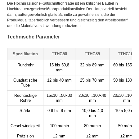
Die Hochpräzisions-Kaltschnittrohrsäge ist ein kritischer Bauteil in
Hochfrequenzgeschweißrohrproduktionslinien.Der Hauptvorteil besteht
darin, außergewöhnlich glatte Schnitte zu gewährleisten, die die
Produktqualität erheblich verbessern und gleichzeitig den Arbeitsbedarf
und die Materialverschwendung reduzieren.
Technische Parameter
Spezifikation
TTHG50
TTHG89
TTHG165
Rundrohr
15 bis 50,8
32 bis 89 mm
60 bis 165 m
mm
Quadratische
12 bis 40 mm
25 bis 70 mm
50 bis 130 m
Tube
Rechteckige
15x10...50x30
20x30...100x40
20x30...100x3
Röhre
mm
mm
mm
Stärke
0.8 bis 8 mm
10,0 bis 4,0
10,5-5,0 mm
mm
Geschwindigkeit
100 m/min
80 m/min
50 m/min
Präzision
±2 mm
±2 mm
±2 mm